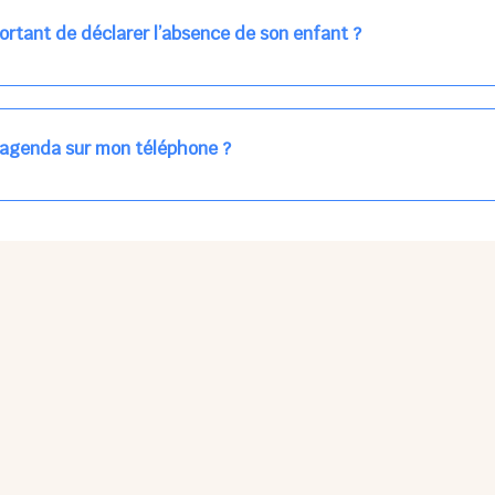
ns la journée concernée, ou sur votre accueil régulier (en vert dans 
ortant de déclarer l’absence de son enfant ?
des enfants à accueillir, et ajuster les plannings au mieux.
age car les repas sont commandés à l’avance.
'agenda sur mon téléphone ?
pas sur l'App Store ni Google Play car il s'agit d'une Web App, accessi
ses à jour manuelles ni obsolescence.
he Partager > Sur l'écran d'accueil.
Petits Points Options > Installer l'application.