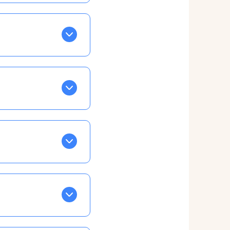
BLEU. Tapez sur celle
ls apparaissent EN VERT
ans la semaine, mais
ente, ainsi vous
otre taux horaire
 et confirmations par
t, ce qui ne vous
vu à cet effet