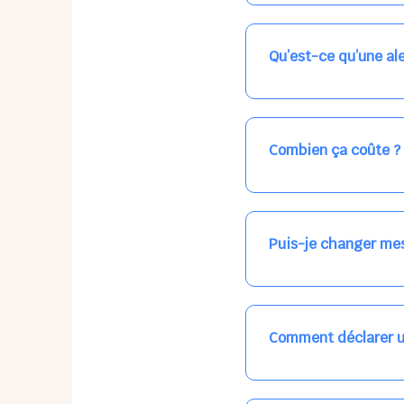
Nos places libres au qu
qui vous intéresse, ch
(avec une étoile).
Qu’est-ce qu’une ale
Vous avez besoin d'une
les places disponibles
recevrez l'information
Combien ça coûte ?
Votre accueil est norma
habituel. N'hésitez pas
Puis-je changer mes
Dans votre profil (bout
email, par SMS, par le
empêchera pas d’accéd
Comment déclarer u
Signalez une absence à
ou