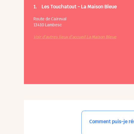
1.
Les Touchatout - La Maison Bleue
Route de Caireval
13410
Lambesc
Voir d'autres lieux d'accueil La Maison Bleue
Comment puis-je rés