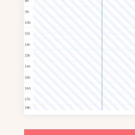
8h
9h
10h
11h
12h
13h
14h
15h
16h
17h
18h