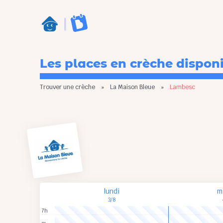
Les places en crèche dispon
Trouver une crèche
»
La Maison Bleue
»
Lambesc
lundi
m
3/8
7h