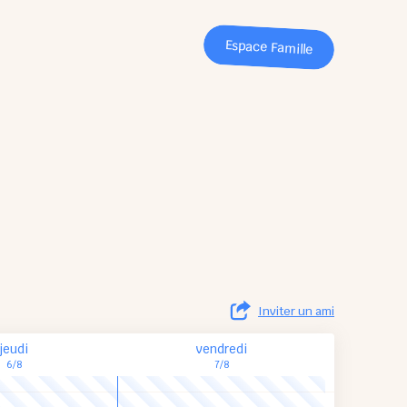
Espace Famille
Inviter un ami
jeudi
vendredi
6/8
7/8