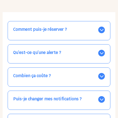
Comment puis-je réserver ?
Nos places libres au quotidien sont affichées jour par
jour dans le calendrier ci-dessus, EN BLEU. Tapez sur
celle qui vous intéresse, choisissez vos horaires, et la
Qu’est-ce qu’une alerte ?
confirmation est immédiate ! Vos accueils
apparaissent EN VERT (avec une étoile).
Vous avez besoin d'une solution d'accueil pour une
date précise, ou pour un jour régulier dans la semaine,
mais les places disponibles EN BLEU ne correspondent
Combien ça coûte ?
pas ? Créez une alerte ponctuelle ou récurrente, ainsi
vous recevrez l'information dès que la place se libère.
Votre accueil est normalement facturé par la direction
Choisissez minutieusement vos horaires.
de la crèche, en fin de mois, selon votre taux horaire
habituel. N'hésitez pas à confirmer directement avec
Puis-je changer mes notifications ?
l'équipe lors de la prochaine visite !
Dans votre profil (bouton bleu en haut à droite), vous
pouvez choisir de recevoir les alertes et confirmations