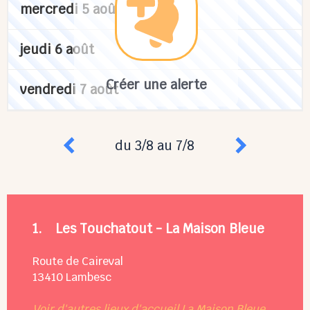
mercredi 5 août
jeudi 6 août
Créer une alerte
vendredi 7 août
du 3/8 au 7/8
1.
Les Touchatout - La Maison Bleue
Route de Caireval
13410
Lambesc
Voir d'autres lieux d'accueil La Maison Bleue