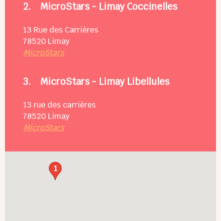
2.
MicroStars - Limay Coccinelles
13 Rue des Carrières
78520
Limay
MicroStars
3.
MicroStars - Limay Libellules
13 rue des carrières
78520
Limay
MicroStars
1