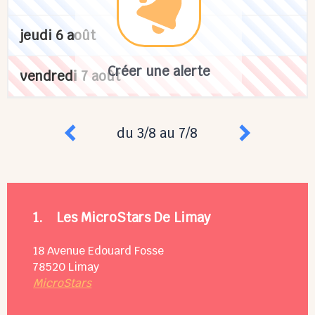
jeudi 6 août
Créer une alerte
vendredi 7 août
du 3/8 au 7/8
1.
Les MicroStars De Limay
18 Avenue Edouard Fosse
78520
Limay
MicroStars