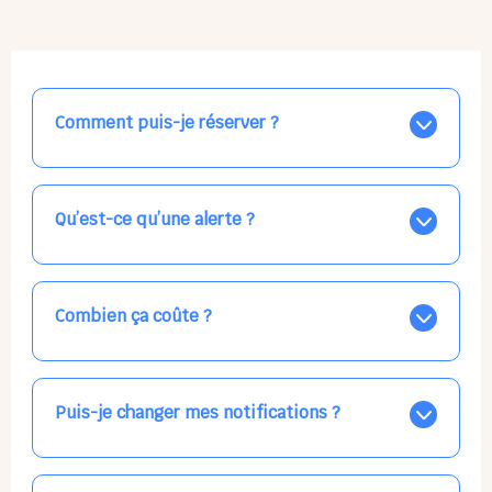
Comment puis-je réserver ?
Nos places libres au quotidien sont affichées jour par
jour dans le calendrier ci-dessus, EN BLEU. Tapez sur
celle qui vous intéresse, choisissez vos horaires, et la
Qu’est-ce qu’une alerte ?
confirmation est immédiate ! Vos accueils
apparaissent EN VERT (avec une étoile).
Vous avez besoin d'une solution d'accueil pour une
date précise, ou pour un jour régulier dans la semaine,
mais les places disponibles EN BLEU ne correspondent
Combien ça coûte ?
pas ? Créez une alerte ponctuelle ou récurrente, ainsi
vous recevrez l'information dès que la place se libère.
Votre accueil est normalement facturé par la direction
Choisissez minutieusement vos horaires.
de la crèche, en fin de mois, selon votre taux horaire
habituel. N'hésitez pas à confirmer directement avec
Puis-je changer mes notifications ?
l'équipe lors de la prochaine visite !
Dans votre profil (bouton bleu en haut à droite), vous
pouvez choisir de recevoir les alertes et confirmations