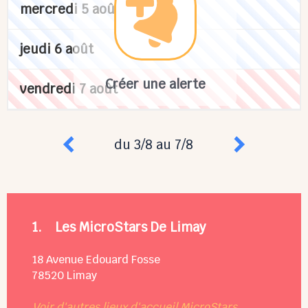
mercredi 5 août
jeudi 6 août
Créer une alerte
vendredi 7 août
du 3/8 au 7/8
1.
Les MicroStars De Limay
18 Avenue Edouard Fosse
78520
Limay
Voir d'autres lieux d'accueil MicroStars