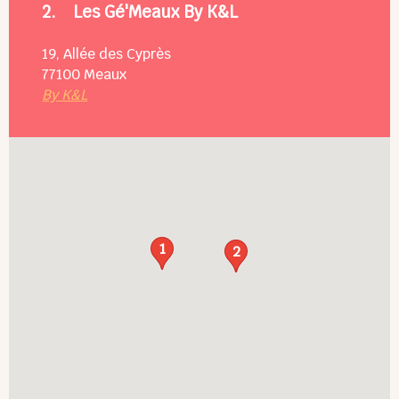
2.
Les Gé'Meaux By K&L
19, Allée des Cyprès
77100
Meaux
By K&L
1
2