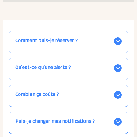
Comment puis-je réserver ?
Nos places libres au quotidien sont affichées jour par
jour dans le calendrier ci-dessus, EN BLEU. Tapez sur
celle qui vous intéresse, choisissez vos horaires, et la
Qu’est-ce qu’une alerte ?
confirmation est immédiate ! Vos accueils
apparaissent EN VERT (avec une étoile).
Vous avez besoin d'une solution d'accueil pour une
date précise, ou pour un jour régulier dans la semaine,
mais les places disponibles EN BLEU ne correspondent
Combien ça coûte ?
pas ? Créez une alerte ponctuelle ou récurrente, ainsi
vous recevrez l'information dès que la place se libère.
Votre accueil est normalement facturé par la direction
Choisissez minutieusement vos horaires.
de la crèche, en fin de mois, selon votre taux horaire
habituel. N'hésitez pas à confirmer directement avec
Puis-je changer mes notifications ?
l'équipe lors de la prochaine visite !
Dans votre profil (bouton bleu en haut à droite), vous