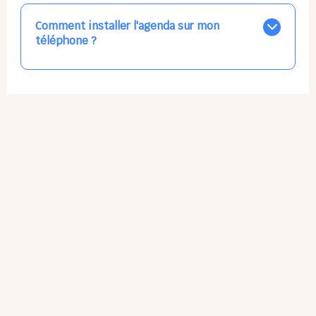
pouvez choisir de recevoir les alertes et confirmations
par email, par SMS, par les deux canaux en même
Comment installer l'agenda sur mon
temps, ou bien de ne plus les recevoir du tout, ce qui
téléphone ?
ne vous empêchera pas d’accéder au calendrier
quand vous le souhaitez.
L'application n'existe pas sur l'App Store ni Google Play
car il s'agit d'une Web App, accessible à tous, partout,
tout le temps, sans mises à jour manuelles ni
obsolescence.
Sur Apple iPhone : Flèche Partager > Sur l'écran
d'accueil.
Sur Google Android : 3 Petits Points Options > Installer
l'application.