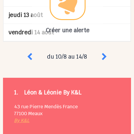
jeudi 13 août
Créer une alerte
vendredi 14 août
du 10/8 au 14/8
1.
Léon & Léonie By K&L
43 rue Pierre Mendès France
77100
Meaux
By K&L