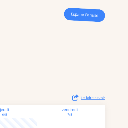
Espace Famille
Le faire savoir
jeudi
vendredi
6/8
7/8