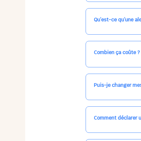
Nos places libres au qu
qui vous intéresse, ch
(avec une étoile).
Qu’est-ce qu’une ale
Vous avez besoin d'une
les places disponibles
recevrez l'information
Combien ça coûte ?
Votre accueil est norma
habituel. N'hésitez pas
Puis-je changer mes
Dans votre profil (bout
email, par SMS, par le
empêchera pas d’accéd
Comment déclarer u
Signalez une absence à
ou