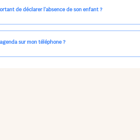
ns la journée concernée, ou sur votre accueil régulier (en vert dans 
ortant de déclarer l’absence de son enfant ?
des enfants à accueillir, et ajuster les plannings au mieux.
age car les repas sont commandés à l’avance.
'agenda sur mon téléphone ?
pas sur l'App Store ni Google Play car il s'agit d'une Web App, accessi
ses à jour manuelles ni obsolescence.
he Partager > Sur l'écran d'accueil.
Petits Points Options > Installer l'application.