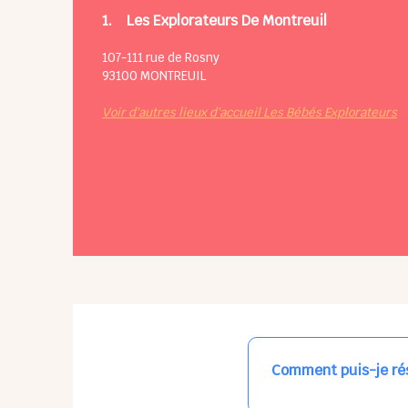
1.
Les Explorateurs De Montreuil
107-111 rue de Rosny
93100
MONTREUIL
Voir d'autres lieux d'accueil Les Bébés Explorateurs
Comment puis-je rés