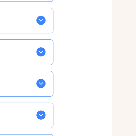
BLEU. Tapez sur celle
ls apparaissent EN VERT
ans la semaine, mais
ente, ainsi vous
otre taux horaire
 et confirmations par
t, ce qui ne vous
vu à cet effet