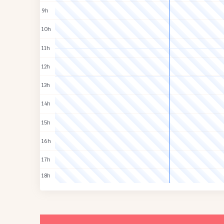
9h
10h
11h
12h
13h
14h
15h
16h
17h
18h