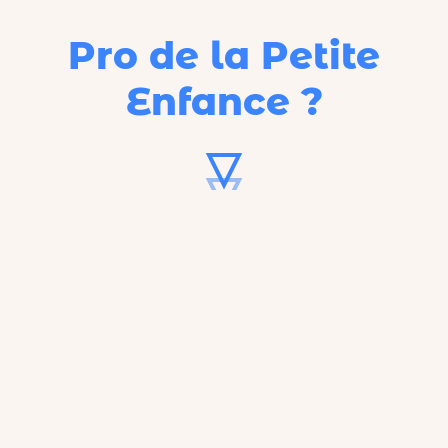
Pro de la Petite
Enfance ?
62%
C'est le taux d'occupation
réel
des
crèches françaises.
Notre point de départ.
L'histoire débute
en 2018.