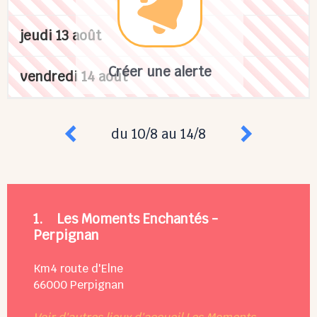
jeudi 13 août
Créer une alerte
vendredi 14 août
du 10/8 au 14/8
1.
Les Moments Enchantés -
Perpignan
Km4 route d'Elne
66000
Perpignan