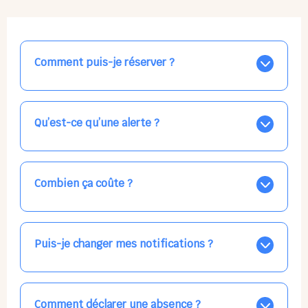
Comment puis-je réserver ?
Nos places libres au quotidien sont affichées jour par
jour dans le calendrier ci-dessus, EN BLEU. Tapez sur
celle qui vous intéresse, choisissez vos horaires, et la
Qu’est-ce qu’une alerte ?
confirmation est immédiate ! Vos accueils
apparaissent EN VERT (avec une étoile).
Vous avez besoin d'une solution d'accueil pour une
date précise, ou pour un jour régulier dans la semaine,
mais les places disponibles EN BLEU ne correspondent
Combien ça coûte ?
pas ? Créez une alerte ponctuelle ou récurrente, ainsi
vous recevrez l'information dès que la place se libère.
Votre accueil est normalement facturé par la direction
Choisissez minutieusement vos horaires.
de la crèche, en fin de mois, selon votre taux horaire
habituel. N'hésitez pas à confirmer directement avec
Puis-je changer mes notifications ?
l'équipe lors de la prochaine visite !
Dans votre profil (bouton bleu en haut à droite), vous
pouvez choisir de recevoir les alertes et confirmations
par email, par SMS, par les deux canaux en même
Comment déclarer une absence ?