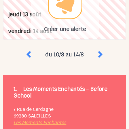
jeudi 13 août
Créer une alerte
vendredi 14 août
du 10/8 au 14/8
1.
Les Moments Enchantés - Before
School
7 Rue de Cerdagne
69280
SALEILLES
Les Moments Enchantés