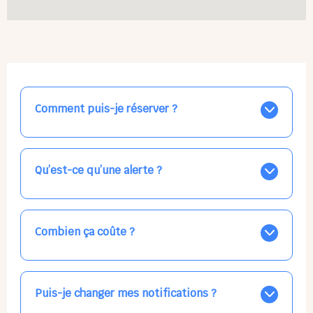
Comment puis-je réserver ?
Nos places libres au quotidien sont affichées jour par
jour dans le calendrier ci-dessus, EN BLEU. Tapez sur
celle qui vous intéresse, choisissez vos horaires, et la
Qu’est-ce qu’une alerte ?
confirmation est immédiate ! Vos accueils
apparaissent EN VERT (avec une étoile).
Vous avez besoin d'une solution d'accueil pour une
date précise, ou pour un jour régulier dans la semaine,
mais les places disponibles EN BLEU ne correspondent
Combien ça coûte ?
pas ? Créez une alerte ponctuelle ou récurrente, ainsi
vous recevrez l'information dès que la place se libère.
Votre accueil est normalement facturé par la direction
Choisissez minutieusement vos horaires.
de la crèche, en fin de mois, selon votre taux horaire
habituel. N'hésitez pas à confirmer directement avec
Puis-je changer mes notifications ?
l'équipe lors de la prochaine visite !