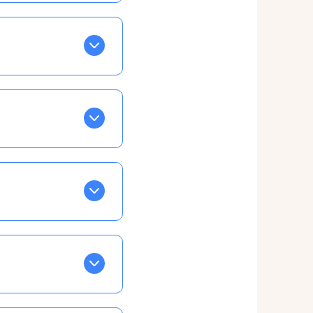
BLEU. Tapez sur celle
ls apparaissent EN VERT
ans la semaine, mais
ente, ainsi vous
otre taux horaire
 et confirmations par
t, ce qui ne vous
vu à cet effet