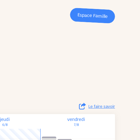
Espace Famille
Le faire savoir
jeudi
vendredi
6/8
7/8