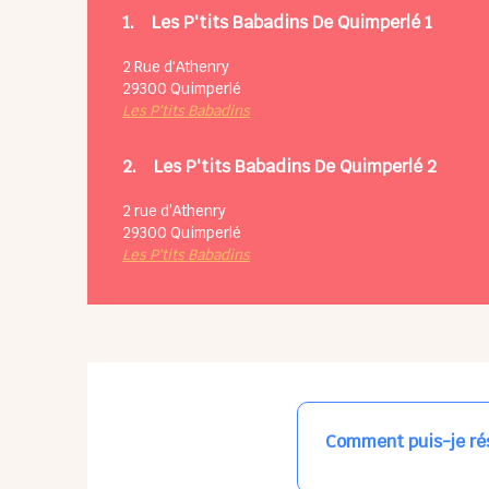
1.
Les P'tits Babadins De Quimperlé 1
2 Rue d'Athenry
29300
Quimperlé
Les P'tits Babadins
2.
Les P'tits Babadins De Quimperlé 2
2 rue d’Athenry
29300
Quimperlé
Les P'tits Babadins
Comment puis-je rés