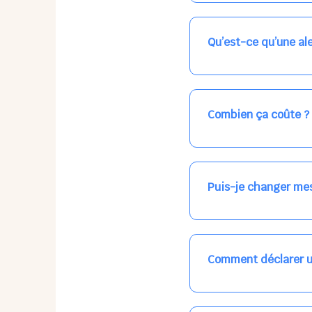
Nos places libres au qu
qui vous intéresse, ch
(avec une étoile).
Qu’est-ce qu’une ale
Vous avez besoin d'une
les places disponibles
recevrez l'information
Combien ça coûte ?
Votre accueil est norma
habituel. N'hésitez pas
Puis-je changer mes
Dans votre profil (bout
email, par SMS, par le
empêchera pas d’accéd
Comment déclarer u
Signalez une absence à
ou