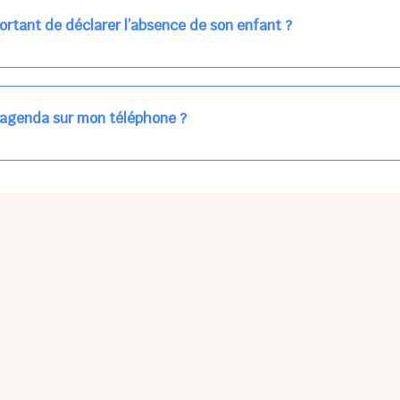
ns la journée concernée, ou sur votre accueil régulier (en vert dans 
ortant de déclarer l’absence de son enfant ?
des enfants à accueillir, et ajuster les plannings au mieux.
age car les repas sont commandés à l’avance.
'agenda sur mon téléphone ?
pas sur l'App Store ni Google Play car il s'agit d'une Web App, accessi
ses à jour manuelles ni obsolescence.
he Partager > Sur l'écran d'accueil.
Petits Points Options > Installer l'application.