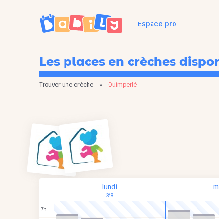
Espace pro
Les places en crèches dispo
Trouver une crèche
»
Quimperlé
lundi
m
3/8
7h