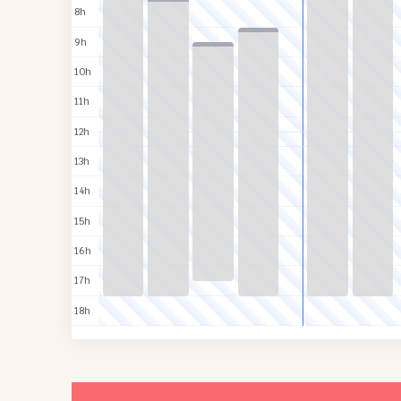
8h
9h
10h
11h
12h
13h
14h
15h
16h
17h
18h