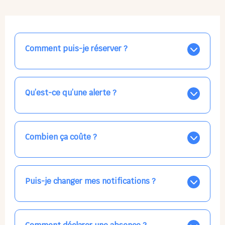
Comment puis-je réserver ?
Nos places libres au quotidien sont affichées jour par
jour dans le calendrier ci-dessus, EN BLEU. Tapez sur
celle qui vous intéresse, choisissez vos horaires, et la
Qu’est-ce qu’une alerte ?
confirmation est immédiate ! Vos accueils
apparaissent EN VERT (avec une étoile).
Vous avez besoin d'une solution d'accueil pour une
date précise, ou pour un jour régulier dans la semaine,
mais les places disponibles EN BLEU ne correspondent
Combien ça coûte ?
pas ? Créez une alerte ponctuelle ou récurrente, ainsi
vous recevrez l'information dès que la place se libère.
Votre accueil est normalement facturé par la direction
Choisissez minutieusement vos horaires.
de la crèche, en fin de mois, selon votre taux horaire
habituel. N'hésitez pas à confirmer directement avec
Puis-je changer mes notifications ?
l'équipe lors de la prochaine visite !
Dans votre profil (bouton bleu en haut à droite), vous
pouvez choisir de recevoir les alertes et confirmations
par email, par SMS, par les deux canaux en même