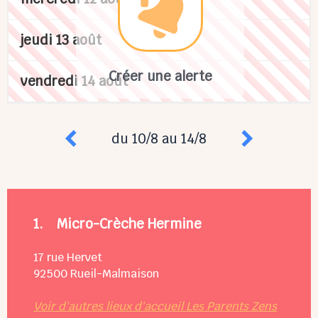
jeudi 13 août
Créer une alerte
vendredi 14 août
du 10/8 au 14/8
1.
Micro-Crèche Hermine
17 rue Hervet
92500
Rueil-Malmaison
Voir d'autres lieux d'accueil Les Parents Zens