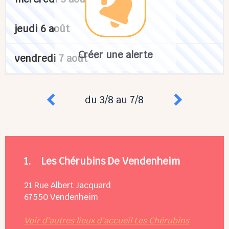
jeudi 6 août
Créer une alerte
vendredi 7 août
du 3/8 au 7/8
1.
Les Chérubins De Vendenheim
21 Rue Albert Jacquard
67550
Vendenheim
Voir d'autres lieux d'accueil Les Chérubins