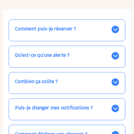
Comment puis-je réserver ?
Nos places libres au quotidien sont affichées jour par
jour dans le calendrier ci-dessus, EN BLEU. Tapez sur
celle qui vous intéresse, choisissez vos horaires, et la
Qu’est-ce qu’une alerte ?
confirmation est immédiate ! Vos accueils
apparaissent EN VERT (avec une étoile).
Vous avez besoin d'une solution d'accueil pour une
date précise, ou pour un jour régulier dans la semaine,
mais les places disponibles EN BLEU ne correspondent
Combien ça coûte ?
pas ? Créez une alerte ponctuelle ou récurrente, ainsi
vous recevrez l'information dès que la place se libère.
Votre accueil est normalement facturé par la direction
Choisissez minutieusement vos horaires.
de la crèche, en fin de mois, selon votre taux horaire
habituel. N'hésitez pas à confirmer directement avec
Puis-je changer mes notifications ?
l'équipe lors de la prochaine visite !
Dans votre profil (bouton bleu en haut à droite), vous
pouvez choisir de recevoir les alertes et confirmations
par email, par SMS, par les deux canaux en même