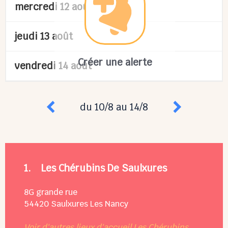
mercredi 12 août
jeudi 13 août
Créer une alerte
vendredi 14 août
du 10/8 au 14/8
1.
Les Chérubins De Saulxures
8G grande rue
54420
Saulxures Les Nancy
Voir d'autres lieux d'accueil Les Chérubins