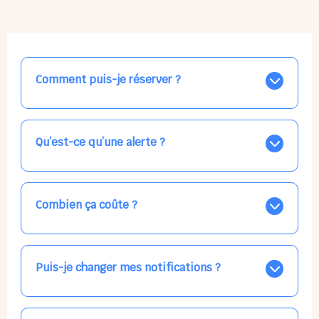
Comment puis-je réserver ?
Nos places libres au quotidien sont affichées jour par
jour dans le calendrier ci-dessus, EN BLEU. Tapez sur
celle qui vous intéresse, choisissez vos horaires, et la
Qu’est-ce qu’une alerte ?
confirmation est immédiate ! Vos accueils
apparaissent EN VERT (avec une étoile).
Vous avez besoin d'une solution d'accueil pour une
date précise, ou pour un jour régulier dans la semaine,
mais les places disponibles EN BLEU ne correspondent
Combien ça coûte ?
pas ? Créez une alerte ponctuelle ou récurrente, ainsi
vous recevrez l'information dès que la place se libère.
Votre accueil est normalement facturé par la direction
Choisissez minutieusement vos horaires.
de la crèche, en fin de mois, selon votre taux horaire
habituel. N'hésitez pas à confirmer directement avec
Puis-je changer mes notifications ?
l'équipe lors de la prochaine visite !
Dans votre profil (bouton bleu en haut à droite), vous
pouvez choisir de recevoir les alertes et confirmations