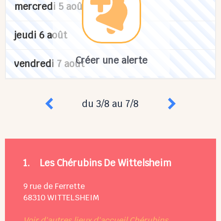
mercredi 5 août
jeudi 6 août
Créer une alerte
vendredi 7 août
du 3/8 au 7/8
1.
Les Chérubins De Wittelsheim
9 rue de Ferrette
68310
WITTELSHEIM
Voir d'autres lieux d'accueil Chérubins