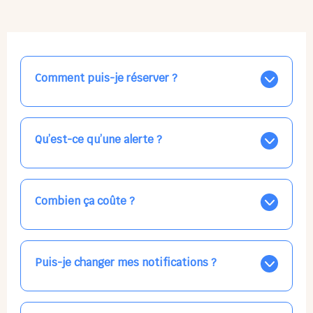
Comment puis-je réserver ?
Nos places libres au quotidien sont affichées jour par
jour dans le calendrier ci-dessus, EN BLEU. Tapez sur
celle qui vous intéresse, choisissez vos horaires, et la
Qu’est-ce qu’une alerte ?
confirmation est immédiate ! Vos accueils
apparaissent EN VERT (avec une étoile).
Vous avez besoin d'une solution d'accueil pour une
date précise, ou pour un jour régulier dans la semaine,
mais les places disponibles EN BLEU ne correspondent
Combien ça coûte ?
pas ? Créez une alerte ponctuelle ou récurrente, ainsi
vous recevrez l'information dès que la place se libère.
Votre accueil est normalement facturé par la direction
Choisissez minutieusement vos horaires.
de la crèche, en fin de mois, selon votre taux horaire
habituel. N'hésitez pas à confirmer directement avec
Puis-je changer mes notifications ?
l'équipe lors de la prochaine visite !
Dans votre profil (bouton bleu en haut à droite), vous
pouvez choisir de recevoir les alertes et confirmations