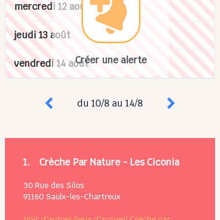
mercredi 12 août
jeudi 13 août
Créer une alerte
vendredi 14 août
du 10/8 au 14/8
1.
Crèche Par Nature - Les Ciconia
30 Rue des Silos
91160
Saulx-les-Chartreux
Voir d'autres lieux d'accueil Crèche par