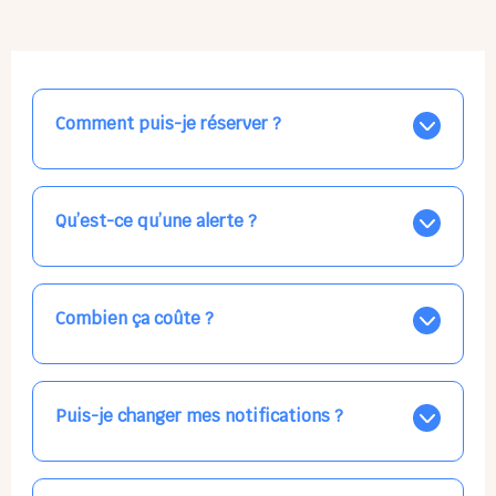
Comment puis-je réserver ?
Nos places libres au quotidien sont affichées jour par
jour dans le calendrier ci-dessus, EN BLEU. Tapez sur
celle qui vous intéresse, choisissez vos horaires, et la
Qu’est-ce qu’une alerte ?
confirmation est immédiate ! Vos accueils
apparaissent EN VERT (avec une étoile).
Vous avez besoin d'une solution d'accueil pour une
date précise, ou pour un jour régulier dans la semaine,
mais les places disponibles EN BLEU ne correspondent
Combien ça coûte ?
pas ? Créez une alerte ponctuelle ou récurrente, ainsi
vous recevrez l'information dès que la place se libère.
Votre accueil est normalement facturé par la direction
Choisissez minutieusement vos horaires.
de la crèche, en fin de mois, selon votre taux horaire
habituel. N'hésitez pas à confirmer directement avec
Puis-je changer mes notifications ?
l'équipe lors de la prochaine visite !
Dans votre profil (bouton bleu en haut à droite), vous
pouvez choisir de recevoir les alertes et confirmations