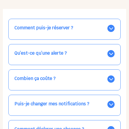
Comment puis-je réserver ?
Nos places libres au quotidien sont affichées jour par
jour dans le calendrier ci-dessus, EN BLEU. Tapez sur
celle qui vous intéresse, choisissez vos horaires, et la
Qu’est-ce qu’une alerte ?
confirmation est immédiate ! Vos accueils
apparaissent EN VERT (avec une étoile).
Vous avez besoin d'une solution d'accueil pour une
date précise, ou pour un jour régulier dans la semaine,
mais les places disponibles EN BLEU ne correspondent
Combien ça coûte ?
pas ? Créez une alerte ponctuelle ou récurrente, ainsi
vous recevrez l'information dès que la place se libère.
Votre accueil est normalement facturé par la direction
Choisissez minutieusement vos horaires.
de la crèche, en fin de mois, selon votre taux horaire
habituel. N'hésitez pas à confirmer directement avec
Puis-je changer mes notifications ?
l'équipe lors de la prochaine visite !
Dans votre profil (bouton bleu en haut à droite), vous
pouvez choisir de recevoir les alertes et confirmations
par email, par SMS, par les deux canaux en même