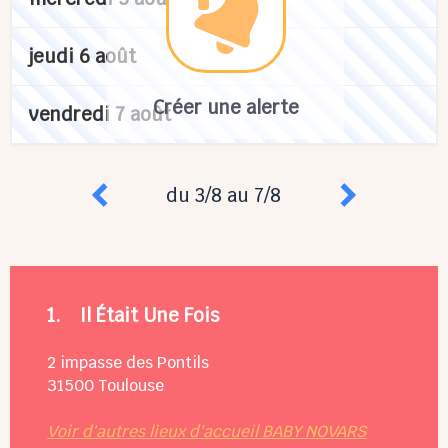
jeudi 6 août
Créer une alerte
vendredi 7 août
du 3/8 au 7/8
1.
Il Était Une Fois
2 impasse des Pontils
31500
Toulouse
Voir d'autres lieux d'accueil BABY NOVARS