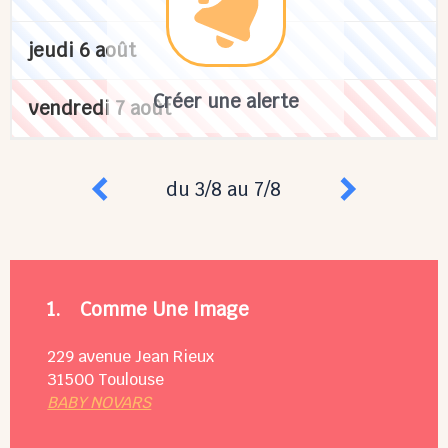
jeudi 6 août
Créer une alerte
vendredi 7 août
du 3/8 au 7/8
1.
Comme Une Image
229 avenue Jean Rieux
31500
Toulouse
BABY NOVARS