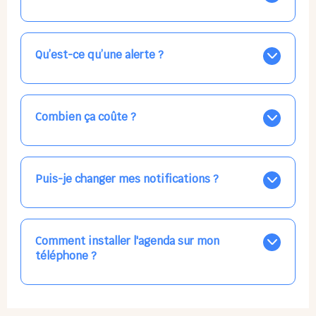
Nos places libres au quotidien sont affichées jour par
jour dans le calendrier ci-dessus, EN BLEU. Tapez sur
celle qui vous intéresse, choisissez vos horaires, et la
Qu’est-ce qu’une alerte ?
confirmation est immédiate ! Vos accueils
apparaissent EN VERT (avec une étoile).
Vous avez besoin d'une solution d'accueil pour une
date précise, ou pour un jour régulier dans la semaine,
mais les places disponibles EN BLEU ne correspondent
Combien ça coûte ?
pas ? Créez une alerte ponctuelle ou récurrente, ainsi
vous recevrez l'information dès que la place se libère.
Votre accueil est normalement facturé par la direction
Choisissez minutieusement vos horaires.
de la crèche, en fin de mois, selon votre taux horaire
habituel. N'hésitez pas à confirmer directement avec
Puis-je changer mes notifications ?
l'équipe lors de la prochaine visite !
Dans votre profil (bouton bleu en haut à droite), vous
pouvez choisir de recevoir les alertes et confirmations
par email, par SMS, par les deux canaux en même
Comment installer l'agenda sur mon
temps, ou bien de ne plus les recevoir du tout, ce qui
téléphone ?
ne vous empêchera pas d’accéder au calendrier
quand vous le souhaitez.
L'application n'existe pas sur l'App Store ni Google Play
car il s'agit d'une Web App, accessible à tous, partout,
tout le temps, sans mises à jour manuelles ni