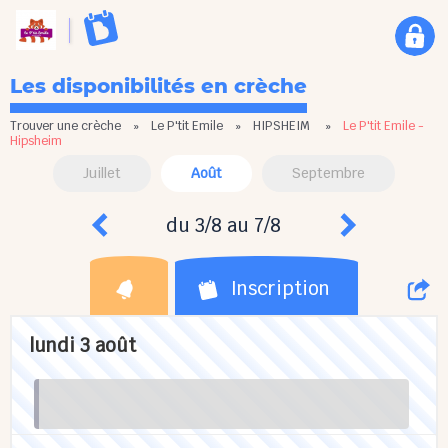
Les disponibilités en crèche
Trouver une crèche
»
Le P'tit Emile
»
HIPSHEIM
»
Le P'tit Emile -
Hipsheim
Juillet
Août
Septembre
du 3/8 au 7/8
Inscription
lundi 3 août