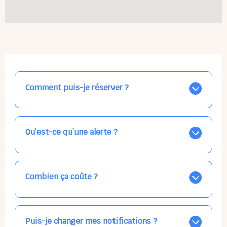
Comment puis-je réserver ?
Nos places libres au quotidien sont affichées jour par
jour dans le calendrier ci-dessus, EN BLEU. Tapez sur
celle qui vous intéresse, choisissez vos horaires, et la
Qu’est-ce qu’une alerte ?
confirmation est immédiate ! Vos accueils
apparaissent EN VERT (avec une étoile).
Vous avez besoin d'une solution d'accueil pour une
date précise, ou pour un jour régulier dans la semaine,
mais les places disponibles EN BLEU ne correspondent
Combien ça coûte ?
pas ? Créez une alerte ponctuelle ou récurrente, ainsi
vous recevrez l'information dès que la place se libère.
Votre accueil est normalement facturé par la direction
Choisissez minutieusement vos horaires.
de la crèche, en fin de mois, selon votre taux horaire
habituel. N'hésitez pas à confirmer directement avec
Puis-je changer mes notifications ?
l'équipe lors de la prochaine visite !