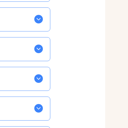
BLEU. Tapez sur celle
ls apparaissent EN VERT
ans la semaine, mais
ente, ainsi vous
otre taux horaire
 et confirmations par
t, ce qui ne vous
vu à cet effet