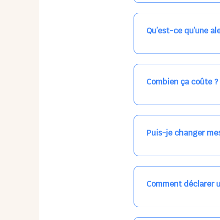
Nos places libres au qu
qui vous intéresse, ch
(avec une étoile).
Qu’est-ce qu’une ale
Vous avez besoin d'une
les places disponibles
recevrez l'information
Combien ça coûte ?
Votre accueil est norma
habituel. N'hésitez pas
Puis-je changer mes
Dans votre profil (bout
email, par SMS, par le
empêchera pas d’accéd
Comment déclarer u
Signalez une absence à
ou