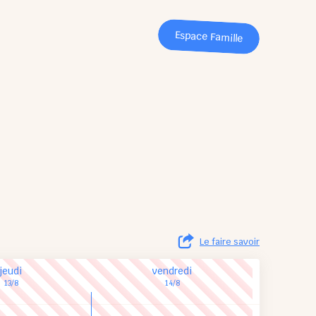
Espace Famille
Le faire savoir
jeudi
vendredi
13/8
14/8