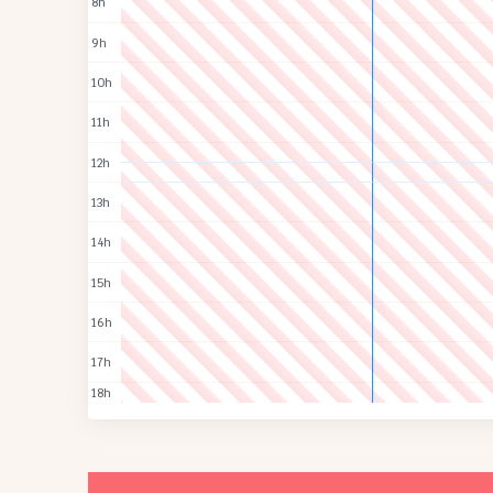
8h
9h
10h
11h
12h
13h
14h
15h
16h
17h
18h