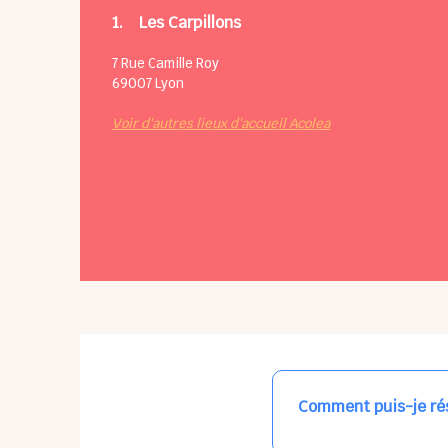
1.
Les Carpillons
7 Rue Camille Roy
69007
Lyon
Voir d'autres lieux d'accueil Acolea
Comment puis-je rés