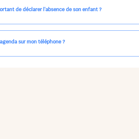
ns la journée concernée, ou sur votre accueil régulier (en vert dans 
ortant de déclarer l’absence de son enfant ?
des enfants à accueillir, et ajuster les plannings au mieux.
age car les repas sont commandés à l’avance.
'agenda sur mon téléphone ?
pas sur l'App Store ni Google Play car il s'agit d'une Web App, accessi
ses à jour manuelles ni obsolescence.
he Partager > Sur l'écran d'accueil.
Petits Points Options > Installer l'application.