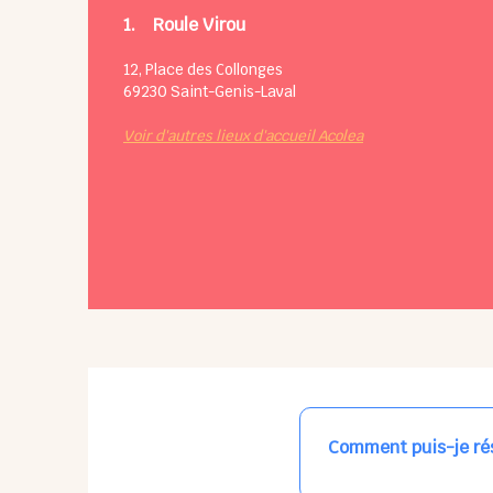
1.
Roule Virou
12, Place des Collonges
69230
Saint-Genis-Laval
Voir d'autres lieux d'accueil Acolea
Comment puis-je rés