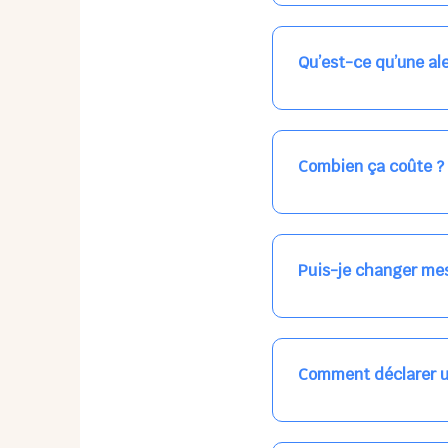
Nos places libres au qu
qui vous intéresse, ch
(avec une étoile).
Qu’est-ce qu’une ale
Vous avez besoin d'une
les places disponibles
recevrez l'information
Combien ça coûte ?
Votre accueil est norma
habituel. N'hésitez pas
Puis-je changer mes
Dans votre profil (bout
email, par SMS, par le
empêchera pas d’accéd
Comment déclarer u
Signalez une absence à
ou