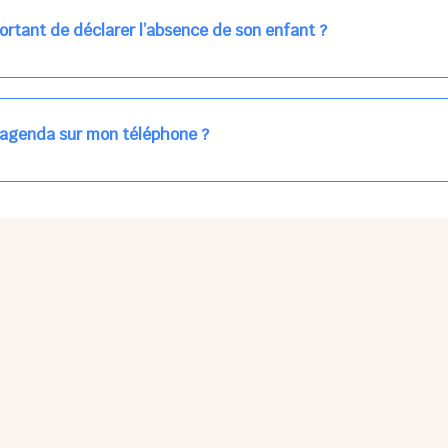
ns la journée concernée, ou sur votre accueil régulier (en vert dans 
ortant de déclarer l’absence de son enfant ?
des enfants à accueillir, et ajuster les plannings au mieux.
age car les repas sont commandés à l’avance.
'agenda sur mon téléphone ?
pas sur l'App Store ni Google Play car il s'agit d'une Web App, accessi
ses à jour manuelles ni obsolescence.
he Partager > Sur l'écran d'accueil.
Petits Points Options > Installer l'application.