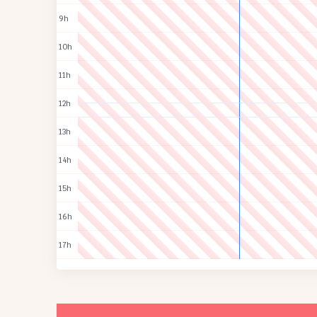
9h
10h
11h
12h
13h
14h
15h
16h
17h