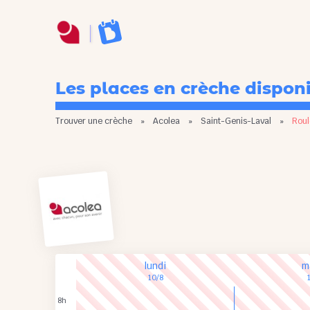
Les places en crèche dispon
Trouver une crèche
»
Acolea
»
Saint-Genis-Laval
»
Roul
lundi
m
10/8
8h