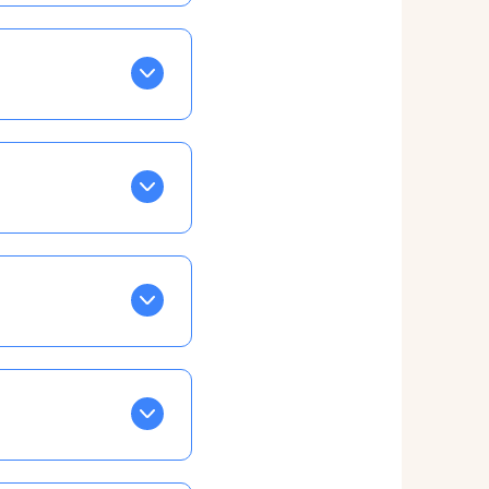
BLEU. Tapez sur celle
ls apparaissent EN VERT
ans la semaine, mais
ente, ainsi vous
otre taux horaire
 et confirmations par
t, ce qui ne vous
vu à cet effet