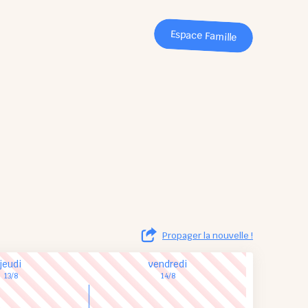
Espace Famille
Propager la nouvelle !
jeudi
vendredi
13/8
14/8