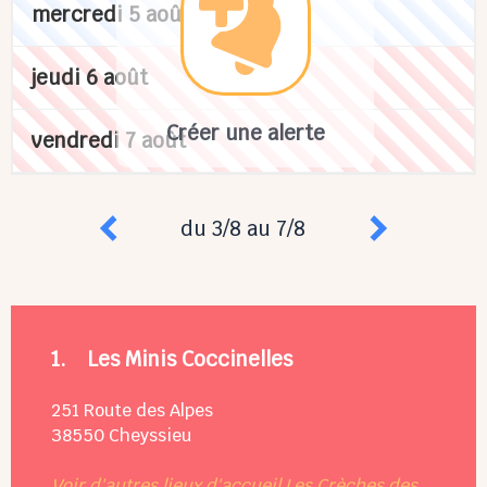
mercredi 5 août
jeudi 6 août
Créer une alerte
vendredi 7 août
du 3/8 au 7/8
1.
Les Minis Coccinelles
251 Route des Alpes
38550
Cheyssieu
Voir d'autres lieux d'accueil Les Crèches des