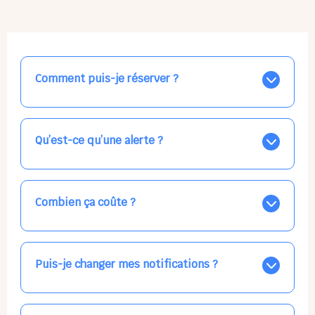
Comment puis-je réserver ?
Nos places libres au quotidien sont affichées jour par
jour dans le calendrier ci-dessus, EN BLEU. Tapez sur
celle qui vous intéresse, choisissez vos horaires, et la
Qu’est-ce qu’une alerte ?
confirmation est immédiate ! Vos accueils
apparaissent EN VERT (avec une étoile).
Vous avez besoin d'une solution d'accueil pour une
date précise, ou pour un jour régulier dans la semaine,
mais les places disponibles EN BLEU ne correspondent
Combien ça coûte ?
pas ? Créez une alerte ponctuelle ou récurrente, ainsi
vous recevrez l'information dès que la place se libère.
Votre accueil est normalement facturé par la direction
Choisissez minutieusement vos horaires.
de la crèche, en fin de mois, selon votre taux horaire
habituel. N'hésitez pas à confirmer directement avec
Puis-je changer mes notifications ?
l'équipe lors de la prochaine visite !
Dans votre profil (bouton bleu en haut à droite), vous
pouvez choisir de recevoir les alertes et confirmations