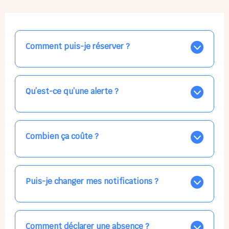
Comment puis-je réserver ?
Nos places libres au quotidien sont affichées jour par
jour dans le calendrier ci-dessus, EN BLEU. Tapez sur
celle qui vous intéresse, choisissez vos horaires, et la
Qu’est-ce qu’une alerte ?
confirmation est immédiate ! Vos accueils
apparaissent EN VERT (avec une étoile).
Vous avez besoin d'une solution d'accueil pour une
date précise, ou pour un jour régulier dans la semaine,
mais les places disponibles EN BLEU ne correspondent
Combien ça coûte ?
pas ? Créez une alerte ponctuelle ou récurrente, ainsi
vous recevrez l'information dès que la place se libère.
Votre accueil est normalement facturé par la direction
Choisissez minutieusement vos horaires.
de la crèche, en fin de mois, selon votre taux horaire
habituel. N'hésitez pas à confirmer directement avec
Puis-je changer mes notifications ?
l'équipe lors de la prochaine visite !
Dans votre profil (bouton bleu en haut à droite), vous
pouvez choisir de recevoir les alertes et confirmations
par email, par SMS, par les deux canaux en même
Comment déclarer une absence ?