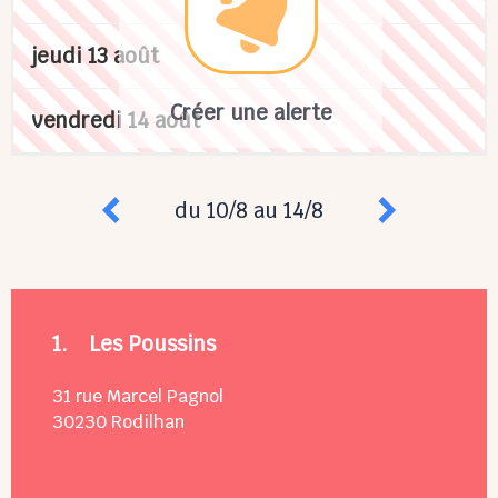
jeudi 13 août
Créer une alerte
vendredi 14 août
du 10/8 au 14/8
1.
Les Poussins
31 rue Marcel Pagnol
30230
Rodilhan