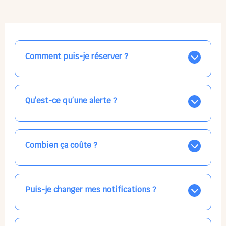
Comment puis-je réserver ?
Nos places libres au quotidien sont affichées jour par
jour dans le calendrier ci-dessus, EN BLEU. Tapez sur
celle qui vous intéresse, choisissez vos horaires, et la
Qu’est-ce qu’une alerte ?
confirmation est immédiate ! Vos accueils
apparaissent EN VERT (avec une étoile).
Vous avez besoin d'une solution d'accueil pour une
date précise, ou pour un jour régulier dans la semaine,
mais les places disponibles EN BLEU ne correspondent
Combien ça coûte ?
pas ? Créez une alerte ponctuelle ou récurrente, ainsi
vous recevrez l'information dès que la place se libère.
Votre accueil est normalement facturé par la direction
Choisissez minutieusement vos horaires.
de la crèche, en fin de mois, selon votre taux horaire
habituel. N'hésitez pas à confirmer directement avec
Puis-je changer mes notifications ?
l'équipe lors de la prochaine visite !
Dans votre profil (bouton bleu en haut à droite), vous
pouvez choisir de recevoir les alertes et confirmations