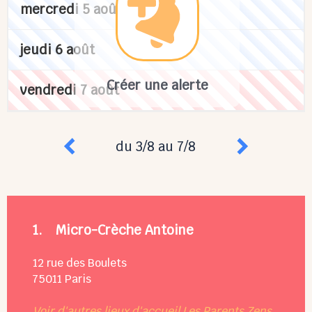
mercredi 5 août
jeudi 6 août
Créer une alerte
vendredi 7 août
du 3/8 au 7/8
1.
Micro-Crèche Antoine
12 rue des Boulets
75011
Paris
Voir d'autres lieux d'accueil Les Parents Zens