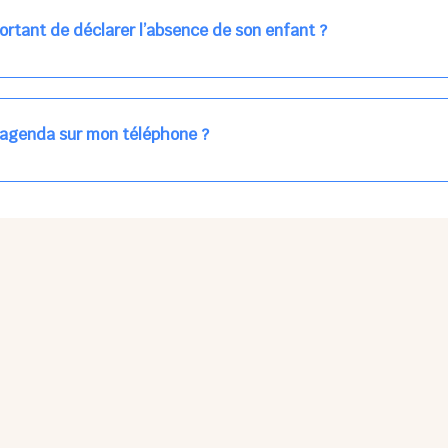
ns la journée concernée, ou sur votre accueil régulier (en vert dans 
ortant de déclarer l’absence de son enfant ?
des enfants à accueillir, et ajuster les plannings au mieux.
age car les repas sont commandés à l’avance.
'agenda sur mon téléphone ?
pas sur l'App Store ni Google Play car il s'agit d'une Web App, accessi
ses à jour manuelles ni obsolescence.
he Partager > Sur l'écran d'accueil.
Petits Points Options > Installer l'application.