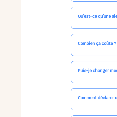
Nos places libres au qu
qui vous intéresse, ch
(avec une étoile).
Qu’est-ce qu’une ale
Vous avez besoin d'une
les places disponibles
recevrez l'information
Combien ça coûte ?
Votre accueil est norma
habituel. N'hésitez pas
Puis-je changer mes
Dans votre profil (bout
email, par SMS, par le
empêchera pas d’accéd
Comment déclarer u
Signalez une absence à
ou