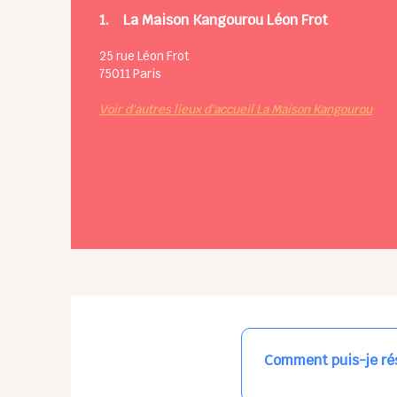
1.
La Maison Kangourou Léon Frot
25 rue Léon Frot
75011
Paris
Voir d'autres lieux d'accueil La Maison Kangourou
Comment puis-je rés