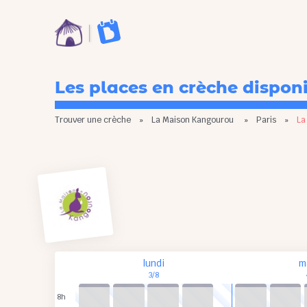
Les places en crèche dispon
Trouver une crèche
»
La Maison Kangourou
»
Paris
»
La
lundi
m
3/8
8h