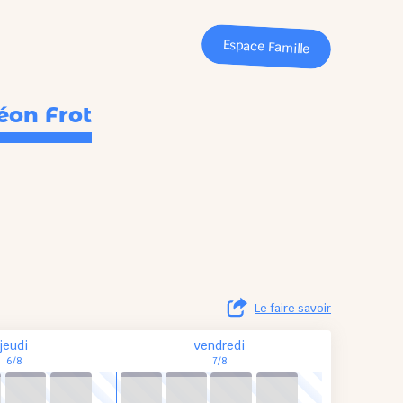
Espace Famille
éon Frot
Le faire savoir
jeudi
vendredi
6/8
7/8