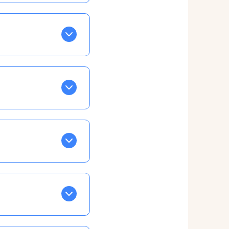
BLEU. Tapez sur celle
ls apparaissent EN VERT
ans la semaine, mais
ente, ainsi vous
otre taux horaire
 et confirmations par
t, ce qui ne vous
vu à cet effet