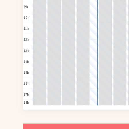
9h
10h
11h
12h
13h
14h
15h
16h
17h
18h