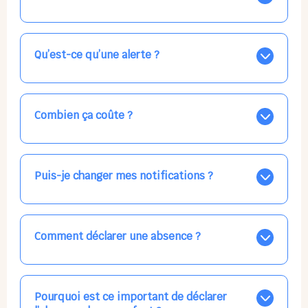
Nos places libres au quotidien sont affichées jour par
jour dans le calendrier ci-dessus, EN BLEU. Tapez sur
celle qui vous intéresse, choisissez vos horaires, et la
Qu’est-ce qu’une alerte ?
confirmation est immédiate ! Vos accueils
apparaissent EN VERT (avec une étoile).
Vous avez besoin d'une solution d'accueil pour une
date précise, ou pour un jour régulier dans la semaine,
mais les places disponibles EN BLEU ne correspondent
Combien ça coûte ?
pas ? Créez une alerte ponctuelle ou récurrente, ainsi
vous recevrez l'information dès que la place se libère.
Votre accueil est normalement facturé par la direction
Choisissez minutieusement vos horaires.
de la crèche, en fin de mois, selon votre taux horaire
habituel. N'hésitez pas à confirmer directement avec
Puis-je changer mes notifications ?
l'équipe lors de la prochaine visite !
Dans votre profil (bouton bleu en haut à droite), vous
pouvez choisir de recevoir les alertes et confirmations
par email, par SMS, par les deux canaux en même
Comment déclarer une absence ?
temps, ou bien de ne plus les recevoir du tout, ce qui
ne vous empêchera pas d’accéder au calendrier
Signalez une absence à l'équipe de la crèche en
quand vous le souhaitez.
utilisant le gros bouton rouge ABSENCE prévu à cet
effet
Pourquoi est ce important de déclarer
ou