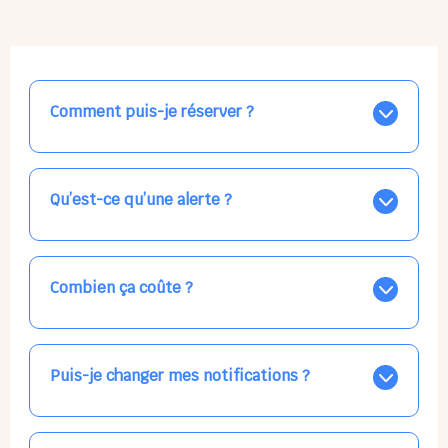
Comment puis-je réserver ?
Nos places libres au quotidien sont affichées jour par
jour dans le calendrier ci-dessus, EN BLEU. Tapez sur
celle qui vous intéresse, choisissez vos horaires, et la
Qu’est-ce qu’une alerte ?
confirmation est immédiate ! Vos accueils
apparaissent EN VERT (avec une étoile).
Vous avez besoin d'une solution d'accueil pour une
date précise, ou pour un jour régulier dans la semaine,
mais les places disponibles EN BLEU ne correspondent
Combien ça coûte ?
pas ? Créez une alerte ponctuelle ou récurrente, ainsi
vous recevrez l'information dès que la place se libère.
Votre accueil est normalement facturé par la direction
Choisissez minutieusement vos horaires.
de la crèche, en fin de mois, selon votre taux horaire
habituel. N'hésitez pas à confirmer directement avec
Puis-je changer mes notifications ?
l'équipe lors de la prochaine visite !
Dans votre profil (bouton bleu en haut à droite), vous
pouvez choisir de recevoir les alertes et confirmations