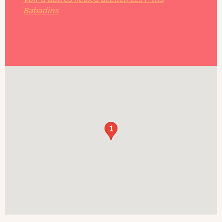
Babadins
1