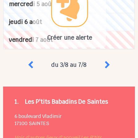
mercredi 5 août
jeudi 6 août
Créer une alerte
vendredi 7 août
du 3/8 au 7/8
1.
Les P'tits Babadins De Saintes
6 boulevard Vladimir
17100
SAINTES
Voir d'autres lieux d'accueil Les P'tits