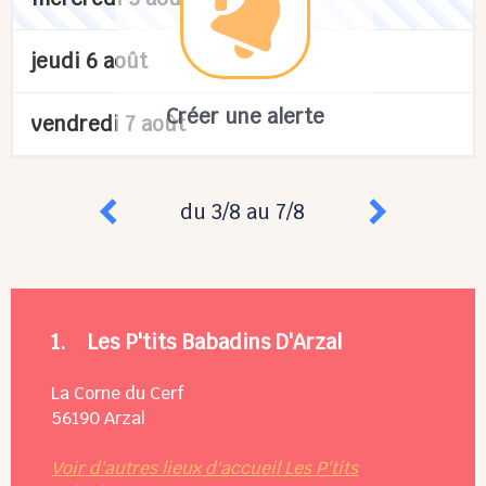
jeudi 6 août
Créer une alerte
vendredi 7 août
du 3/8 au 7/8
1.
Les P'tits Babadins D'Arzal
La Corne du Cerf
56190
Arzal
Voir d'autres lieux d'accueil Les P'tits