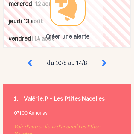
mercredi 12 août
jeudi 13 août
Créer une alerte
vendredi 14 août
du 10/8 au 14/8
1.
Valérie.P - Les Ptites Nacelles
07100
Annonay
Voir d'autres lieux d'accueil Les Ptites
Nacelles