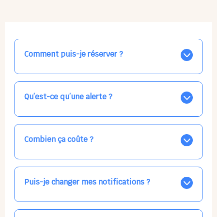
Comment puis-je réserver ?
Nos places libres au quotidien sont affichées jour par
jour dans le calendrier ci-dessus, EN BLEU. Tapez sur
celle qui vous intéresse, choisissez vos horaires, et la
Qu’est-ce qu’une alerte ?
confirmation est immédiate ! Vos accueils
apparaissent EN VERT (avec une étoile).
Vous avez besoin d'une solution d'accueil pour une
date précise, ou pour un jour régulier dans la semaine,
mais les places disponibles EN BLEU ne correspondent
Combien ça coûte ?
pas ? Créez une alerte ponctuelle ou récurrente, ainsi
vous recevrez l'information dès que la place se libère.
Votre accueil est normalement facturé par la direction
Choisissez minutieusement vos horaires.
de la crèche, en fin de mois, selon votre taux horaire
habituel. N'hésitez pas à confirmer directement avec
Puis-je changer mes notifications ?
l'équipe lors de la prochaine visite !
Dans votre profil (bouton bleu en haut à droite), vous
pouvez choisir de recevoir les alertes et confirmations