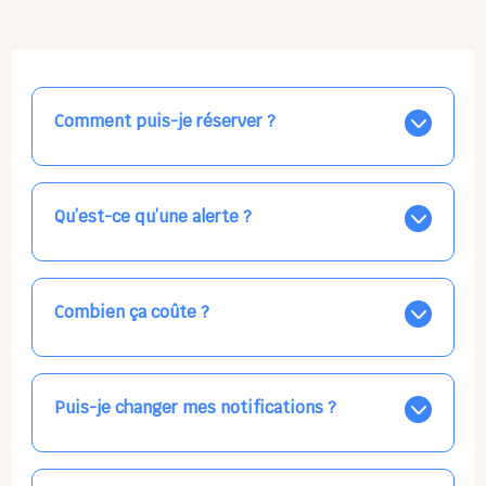
Comment puis-je réserver ?
Nos places libres au quotidien sont affichées jour par
jour dans le calendrier ci-dessus, EN BLEU. Tapez sur
celle qui vous intéresse, choisissez vos horaires, et la
Qu’est-ce qu’une alerte ?
confirmation est immédiate ! Vos accueils
apparaissent EN VERT (avec une étoile).
Vous avez besoin d'une solution d'accueil pour une
date précise, ou pour un jour régulier dans la semaine,
mais les places disponibles EN BLEU ne correspondent
Combien ça coûte ?
pas ? Créez une alerte ponctuelle ou récurrente, ainsi
vous recevrez l'information dès que la place se libère.
Votre accueil est normalement facturé par la direction
Choisissez minutieusement vos horaires.
de la crèche, en fin de mois, selon votre taux horaire
habituel. N'hésitez pas à confirmer directement avec
Puis-je changer mes notifications ?
l'équipe lors de la prochaine visite !
Dans votre profil (bouton bleu en haut à droite), vous
pouvez choisir de recevoir les alertes et confirmations