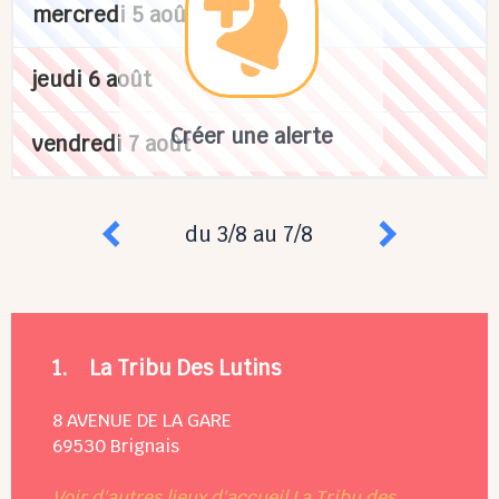
mercredi 5 août
jeudi 6 août
Créer une alerte
vendredi 7 août
du 3/8 au 7/8
1.
La Tribu Des Lutins
8 AVENUE DE LA GARE
69530
Brignais
Voir d'autres lieux d'accueil La Tribu des