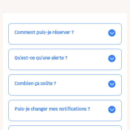
Comment puis-je réserver ?
Nos places libres au quotidien sont affichées jour par
jour dans le calendrier ci-dessus, EN BLEU. Tapez sur
celle qui vous intéresse, choisissez vos horaires, et la
Qu’est-ce qu’une alerte ?
confirmation est immédiate ! Vos accueils
apparaissent EN VERT (avec une étoile).
Vous avez besoin d'une solution d'accueil pour une
date précise, ou pour un jour régulier dans la semaine,
mais les places disponibles EN BLEU ne correspondent
Combien ça coûte ?
pas ? Créez une alerte ponctuelle ou récurrente, ainsi
vous recevrez l'information dès que la place se libère.
Votre accueil est normalement facturé par la direction
Choisissez minutieusement vos horaires.
de la crèche, en fin de mois, selon votre taux horaire
habituel. N'hésitez pas à confirmer directement avec
Puis-je changer mes notifications ?
l'équipe lors de la prochaine visite !
Dans votre profil (bouton bleu en haut à droite), vous
pouvez choisir de recevoir les alertes et confirmations