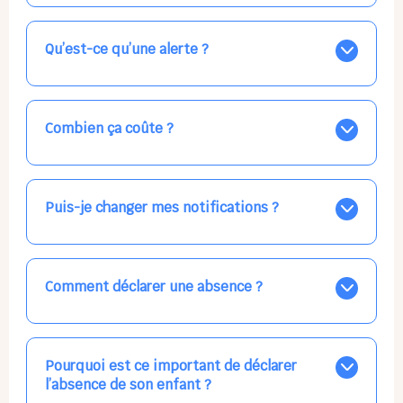
Nos places libres au quotidien sont affichées jour par
jour dans le calendrier ci-dessus, EN BLEU. Tapez sur
celle qui vous intéresse, choisissez vos horaires, et la
Qu’est-ce qu’une alerte ?
confirmation est immédiate ! Vos accueils
apparaissent EN VERT (avec une étoile).
Vous avez besoin d'une solution d'accueil pour une
date précise, ou pour un jour régulier dans la semaine,
mais les places disponibles EN BLEU ne correspondent
Combien ça coûte ?
pas ? Créez une alerte ponctuelle ou récurrente, ainsi
vous recevrez l'information dès que la place se libère.
Votre accueil est normalement facturé par la direction
Choisissez minutieusement vos horaires.
de la crèche, en fin de mois, selon votre taux horaire
habituel. N'hésitez pas à confirmer directement avec
Puis-je changer mes notifications ?
l'équipe lors de la prochaine visite !
Dans votre profil (bouton bleu en haut à droite), vous
pouvez choisir de recevoir les alertes et confirmations
par email, par SMS, par les deux canaux en même
Comment déclarer une absence ?
temps, ou bien de ne plus les recevoir du tout, ce qui
ne vous empêchera pas d’accéder au calendrier
Signalez une absence à l'équipe de la crèche en
quand vous le souhaitez.
utilisant le gros bouton rouge ABSENCE prévu à cet
effet
Pourquoi est ce important de déclarer
ou
l’absence de son enfant ?
en tapant simplement dans la journée concernée, ou