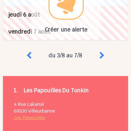
jeudi 6 août
Créer une alerte
vendredi 7 août
du 3/8 au 7/8
1.
Les Papouilles Du Tonkin
4 Rue Lakanal
69100
Villeurbanne
Les Papouilles