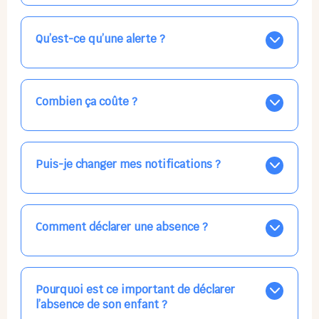
Nos places libres au quotidien sont affichées jour par
jour dans le calendrier ci-dessus, EN BLEU. Tapez sur
celle qui vous intéresse, choisissez vos horaires, et la
Qu’est-ce qu’une alerte ?
confirmation est immédiate ! Vos accueils
apparaissent EN VERT (avec une étoile).
Vous avez besoin d'une solution d'accueil pour une
date précise, ou pour un jour régulier dans la semaine,
mais les places disponibles EN BLEU ne correspondent
Combien ça coûte ?
pas ? Créez une alerte ponctuelle ou récurrente, ainsi
vous recevrez l'information dès que la place se libère.
Votre accueil est normalement facturé par la direction
Choisissez minutieusement vos horaires.
de la crèche, en fin de mois, selon votre taux horaire
habituel. N'hésitez pas à confirmer directement avec
Puis-je changer mes notifications ?
l'équipe lors de la prochaine visite !
Dans votre profil (bouton bleu en haut à droite), vous
pouvez choisir de recevoir les alertes et confirmations
par email, par SMS, par les deux canaux en même
Comment déclarer une absence ?
temps, ou bien de ne plus les recevoir du tout, ce qui
ne vous empêchera pas d’accéder au calendrier
Signalez une absence à l'équipe de la crèche en
quand vous le souhaitez.
utilisant le gros bouton rouge ABSENCE prévu à cet
effet
Pourquoi est ce important de déclarer
ou
l’absence de son enfant ?
en tapant simplement dans la journée concernée, ou