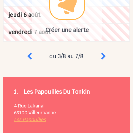
jeudi 6 août
Créer une alerte
vendredi 7 août
du 3/8 au 7/8
1.
Les Papouilles Du Tonkin
4 Rue Lakanal
69100
Villeurbanne
Les Papouilles