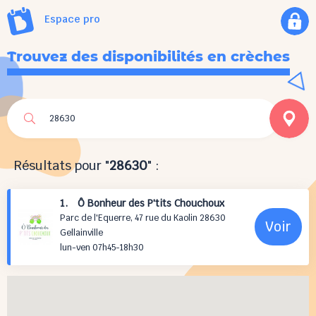
Espace pro
Trouvez des disponibilités en crèches
Résultats pour "
28630
" :
1. Ô Bonheur des P'tits Chouchoux
Parc de l'Equerre, 47 rue du Kaolin 28630
Voir
Gellainville
lun-ven 07h45-18h30