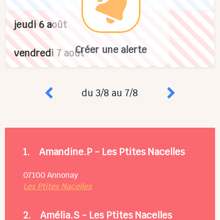
jeudi 6 août
Créer une alerte
vendredi 7 août
du 3/8 au 7/8
1.
Amandine.P - Les Ptites Nacelles
07100
Annonay
Les Ptites Nacelles
2.
Amélia.S - Les Ptites Nacelles