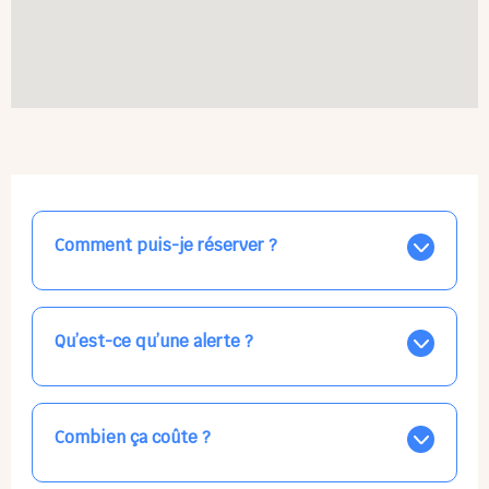
Comment puis-je réserver ?
Nos places libres au quotidien sont affichées jour par
jour dans le calendrier ci-dessus, EN BLEU. Tapez sur
celle qui vous intéresse, choisissez vos horaires, et la
Qu’est-ce qu’une alerte ?
confirmation est immédiate ! Vos accueils
apparaissent EN VERT (avec une étoile).
Vous avez besoin d'une solution d'accueil pour une
date précise, ou pour un jour régulier dans la semaine,
mais les places disponibles EN BLEU ne correspondent
Combien ça coûte ?
pas ? Créez une alerte ponctuelle ou récurrente, ainsi
vous recevrez l'information dès que la place se libère.
Votre accueil est normalement facturé par la direction