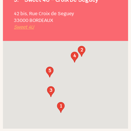
42 bis, Rue Croix de Seguey
33000
BORDEAUX
Sweet 4U
2
4
5
3
1