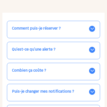
Comment puis-je réserver ?
Nos places libres au quotidien sont affichées jour par
jour dans le calendrier ci-dessus, EN BLEU. Tapez sur
celle qui vous intéresse, choisissez vos horaires, et la
Qu’est-ce qu’une alerte ?
confirmation est immédiate ! Vos accueils
apparaissent EN VERT (avec une étoile).
Vous avez besoin d'une solution d'accueil pour une
date précise, ou pour un jour régulier dans la semaine,
mais les places disponibles EN BLEU ne correspondent
Combien ça coûte ?
pas ? Créez une alerte ponctuelle ou récurrente, ainsi
vous recevrez l'information dès que la place se libère.
Votre accueil est normalement facturé par la direction
Choisissez minutieusement vos horaires.
de la crèche, en fin de mois, selon votre taux horaire
habituel. N'hésitez pas à confirmer directement avec
Puis-je changer mes notifications ?
l'équipe lors de la prochaine visite !
Dans votre profil (bouton bleu en haut à droite), vous
pouvez choisir de recevoir les alertes et confirmations