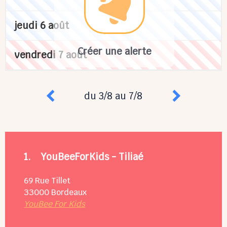
jeudi 6 août
Créer une alerte
vendredi 7 août
du 3/8 au 7/8
1.
YouBeeForKids - Tiliaé
69 Rue Tillet
33000
Bordeaux
YouBee For Kids