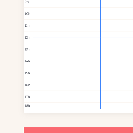
9h
10h
11h
12h
13h
14h
15h
16h
17h
18h