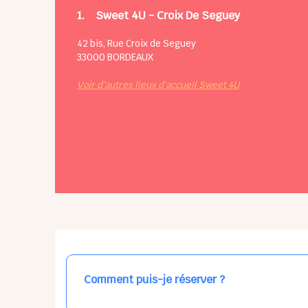
1.
Sweet 4U - Croix De Seguey
42 bis, Rue Croix de Seguey
33000
BORDEAUX
Voir d'autres lieux d'accueil Sweet 4U
Comment puis-je réserver ?