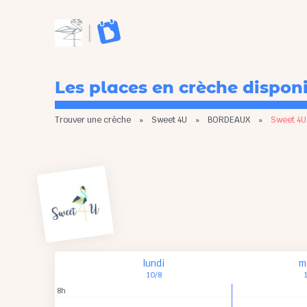
Les places en crèche dispon
Trouver une crèche
»
Sweet 4U
»
BORDEAUX
»
Sweet 4U
lundi
m
10/8
8h