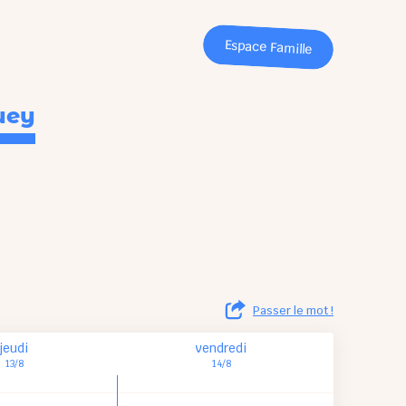
Espace Famille
uey
Passer le mot !
jeudi
vendredi
13/8
14/8