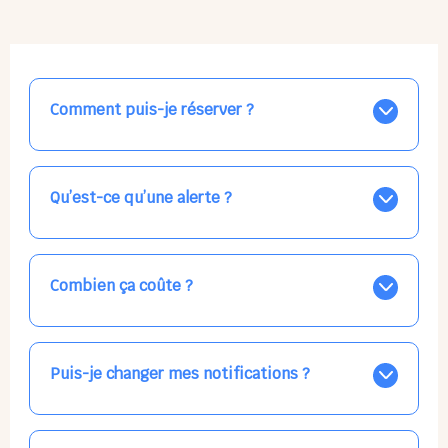
Comment puis-je réserver ?
Nos places libres au quotidien sont affichées jour par
jour dans le calendrier ci-dessus, EN BLEU. Tapez sur
celle qui vous intéresse, choisissez vos horaires, et la
Qu’est-ce qu’une alerte ?
confirmation est immédiate ! Vos accueils
apparaissent EN VERT (avec une étoile).
Vous avez besoin d'une solution d'accueil pour une
date précise, ou pour un jour régulier dans la semaine,
mais les places disponibles EN BLEU ne correspondent
Combien ça coûte ?
pas ? Créez une alerte ponctuelle ou récurrente, ainsi
vous recevrez l'information dès que la place se libère.
Votre accueil est normalement facturé par la direction
Choisissez minutieusement vos horaires.
de la crèche, en fin de mois, selon votre taux horaire
habituel. N'hésitez pas à confirmer directement avec
Puis-je changer mes notifications ?
l'équipe lors de la prochaine visite !
Dans votre profil (bouton bleu en haut à droite), vous
pouvez choisir de recevoir les alertes et confirmations