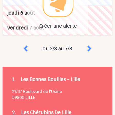
jeudi 6 août
Créer une alerte
vendredi 7 août
du 3/8 au 7/8
1.
Les Bonnes Bouilles - Lille
21/37 Boulevard de l'Usine
59800
LILLE
2.
Les Chérubins De Lille