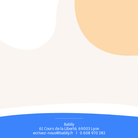
Babily
61 Cours de la Liberté, 69003 Lyon
ecrivez-nous@babily.fr
|
0 608 970 282