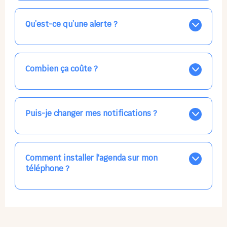
Nos places libres au quotidien sont affichées jour par
jour dans le calendrier ci-dessus, EN BLEU. Tapez sur
celle qui vous intéresse, choisissez vos horaires, et la
Qu’est-ce qu’une alerte ?
confirmation est immédiate ! Vos accueils
apparaissent EN VERT (avec une étoile).
Vous avez besoin d'une solution d'accueil pour une
date précise, ou pour un jour régulier dans la semaine,
mais les places disponibles EN BLEU ne correspondent
Combien ça coûte ?
pas ? Créez une alerte ponctuelle ou récurrente, ainsi
vous recevrez l'information dès que la place se libère.
Votre accueil est normalement facturé par la direction
Choisissez minutieusement vos horaires.
de la crèche, en fin de mois, selon votre taux horaire
habituel. N'hésitez pas à confirmer directement avec
Puis-je changer mes notifications ?
l'équipe lors de la prochaine visite !
Dans votre profil (bouton bleu en haut à droite), vous
pouvez choisir de recevoir les alertes et confirmations
par email, par SMS, par les deux canaux en même
Comment installer l'agenda sur mon
temps, ou bien de ne plus les recevoir du tout, ce qui
téléphone ?
ne vous empêchera pas d’accéder au calendrier
quand vous le souhaitez.
L'application n'existe pas sur l'App Store ni Google Play
car il s'agit d'une Web App, accessible à tous, partout,
tout le temps, sans mises à jour manuelles ni
obsolescence.