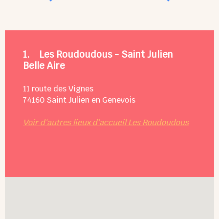
1.
Les Roudoudous - Saint Julien
Belle Aire
11 route des Vignes
74160
Saint Julien en Genevois
Voir d'autres lieux d'accueil Les Roudoudous