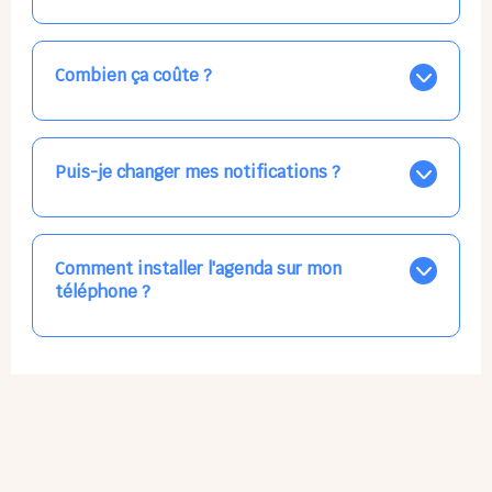
apparaissent EN VERT (avec une étoile).
Vous avez besoin d'une solution d'accueil pour une
date précise, ou pour un jour régulier dans la semaine,
mais les places disponibles EN BLEU ne correspondent
Combien ça coûte ?
pas ? Créez une alerte ponctuelle ou récurrente, ainsi
vous recevrez l'information dès que la place se libère.
Votre accueil est normalement facturé par la direction
Choisissez minutieusement vos horaires.
de la crèche, en fin de mois, selon votre taux horaire
habituel. N'hésitez pas à confirmer directement avec
Puis-je changer mes notifications ?
l'équipe lors de la prochaine visite !
Dans votre profil (bouton bleu en haut à droite), vous
pouvez choisir de recevoir les alertes et confirmations
par email, par SMS, par les deux canaux en même
Comment installer l'agenda sur mon
temps, ou bien de ne plus les recevoir du tout, ce qui
téléphone ?
ne vous empêchera pas d’accéder au calendrier
quand vous le souhaitez.
L'application n'existe pas sur l'App Store ni Google Play
car il s'agit d'une Web App, accessible à tous, partout,
tout le temps, sans mises à jour manuelles ni
obsolescence.
Sur Apple iPhone : Flèche Partager > Sur l'écran
d'accueil.
Sur Google Android : 3 Petits Points Options > Installer