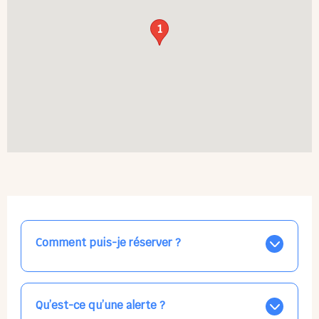
1
Comment puis-je réserver ?
Nos places libres au quotidien sont affichées jour par
jour dans le calendrier ci-dessus, EN BLEU. Tapez sur
celle qui vous intéresse, choisissez vos horaires, et la
Qu’est-ce qu’une alerte ?
confirmation est immédiate ! Vos accueils