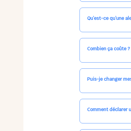
Nos places libres au qu
qui vous intéresse, ch
(avec une étoile).
Qu’est-ce qu’une ale
Vous avez besoin d'une
les places disponibles
recevrez l'information
Combien ça coûte ?
Votre accueil est norma
habituel. N'hésitez pas
Puis-je changer mes
Dans votre profil (bout
email, par SMS, par le
empêchera pas d’accéd
Comment déclarer u
Signalez une absence à
ou