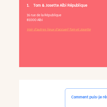
1.
Tom & Josette Albi République
16 rue de la République
81000
Albi
Voir d'autres lieux d'accueil Tom et Josette
Comment puis-je rés