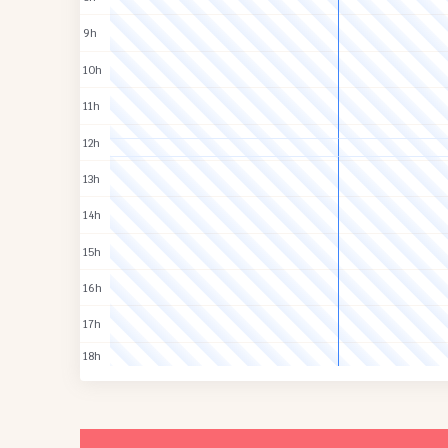
9h
10h
11h
12h
13h
14h
15h
16h
17h
18h