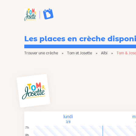
Les places en crèche dispon
Trouver une crèche
»
Tom et Josette
»
Albi
»
Tom & Jose
lundi
m
3/8
7h
8h