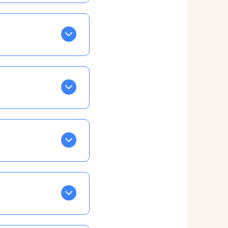
BLEU. Tapez sur celle
ls apparaissent EN VERT
ans la semaine, mais
ente, ainsi vous
otre taux horaire
 et confirmations par
t, ce qui ne vous
vu à cet effet