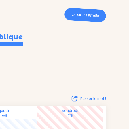
Espace Famille
blique
Passer le mot !
jeudi
vendredi
6/8
7/8