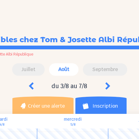
ibles
chez Tom & Josette Albi Répu
tte Albi République
Juillet
Août
Septembre
du 3/8 au 7/8
Créer une alerte
Inscription
ardi
mercredi
4/8
5/8