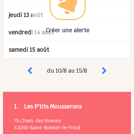
jeudi 13 août
Créer une alerte
vendredi 14 août
samedi 15 août
du 10/8 au 15/8
1.
Les P'tits Mousserons
7b Chem. des Boenes
43290
Saint-Bonnet-le-Froid