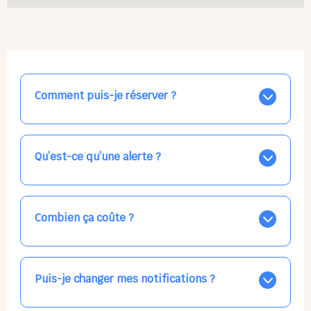
Comment puis-je réserver ?
Nos places libres au quotidien sont affichées jour par
jour dans le calendrier ci-dessus, EN BLEU. Tapez sur
celle qui vous intéresse, choisissez vos horaires, et la
Qu’est-ce qu’une alerte ?
confirmation est immédiate ! Vos accueils
apparaissent EN VERT (avec une étoile).
Vous avez besoin d'une solution d'accueil pour une
date précise, ou pour un jour régulier dans la semaine,
mais les places disponibles EN BLEU ne correspondent
Combien ça coûte ?
pas ? Créez une alerte ponctuelle ou récurrente, ainsi
vous recevrez l'information dès que la place se libère.
Votre accueil est normalement facturé par la direction
Choisissez minutieusement vos horaires.
de la crèche, en fin de mois, selon votre taux horaire
habituel. N'hésitez pas à confirmer directement avec
Puis-je changer mes notifications ?
l'équipe lors de la prochaine visite !
Dans votre profil (bouton bleu en haut à droite), vous