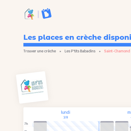
Les places en crèche dispon
Trouver une crèche
»
Les P'tits Babadins
»
Saint-Chamond
lundi
m
3/8
7h