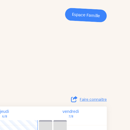
Espace Famille
Faire connaitre
jeudi
vendredi
6/8
7/8