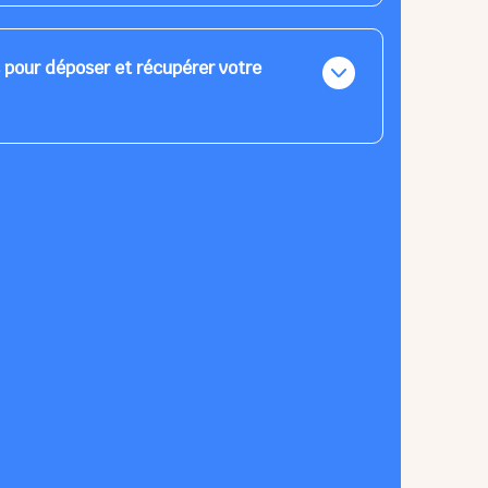
 l'enfant n'est pas déjà inscrit est possible avec
 de 4h.
s pour déposer et récupérer votre
 de 7h30 à 9h00 et de 13h à 13h10 maximum.
0 à 13h et à partir de 16h20.
'est programmable en dehors de ces horaires.