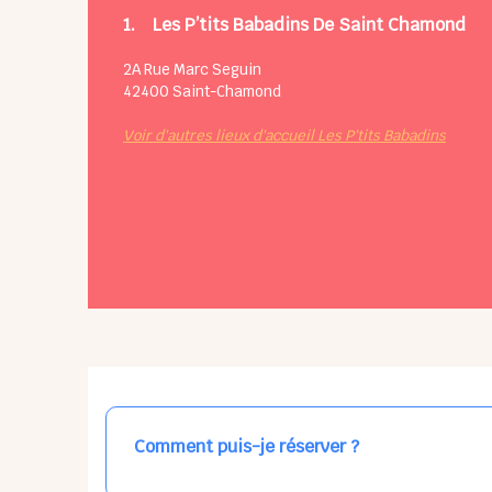
1.
Les P’tits Babadins De Saint Chamond
2A Rue Marc Seguin
42400
Saint-Chamond
Voir d'autres lieux d'accueil Les P'tits Babadins
Comment puis-je réserver ?