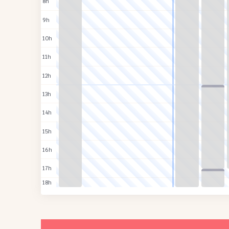
8h
9h
10h
11h
12h
13h
14h
15h
16h
17h
18h