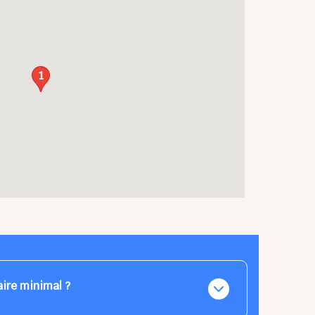
1
aire minimal ?