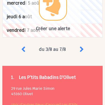
mercredi 5 août
jeudi 6 août
Créer une alerte
vendredi 7 août
du 3/8 au 7/8
1.
Les P'tits Babadins D'Olivet
29 rue Jules Marie Simon
45160
Olivet
Voir d'autres lieux d'accueil Les P'tits