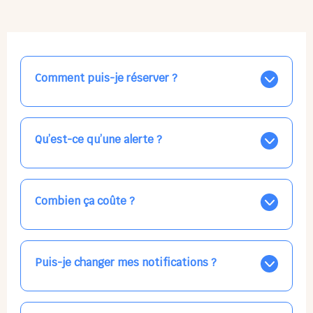
Comment puis-je réserver ?
Nos places libres au quotidien sont affichées jour par
jour dans le calendrier ci-dessus, EN BLEU. Tapez sur
celle qui vous intéresse, choisissez vos horaires, et la
Qu’est-ce qu’une alerte ?
confirmation est immédiate ! Vos accueils
apparaissent EN VERT (avec une étoile).
Vous avez besoin d'une solution d'accueil pour une
date précise, ou pour un jour régulier dans la semaine,
mais les places disponibles EN BLEU ne correspondent
Combien ça coûte ?
pas ? Créez une alerte ponctuelle ou récurrente, ainsi
vous recevrez l'information dès que la place se libère.
Votre accueil est normalement facturé par la direction
Choisissez minutieusement vos horaires.
de la crèche, en fin de mois, selon votre taux horaire
habituel. N'hésitez pas à confirmer directement avec
Puis-je changer mes notifications ?
l'équipe lors de la prochaine visite !
Dans votre profil (bouton bleu en haut à droite), vous
pouvez choisir de recevoir les alertes et confirmations