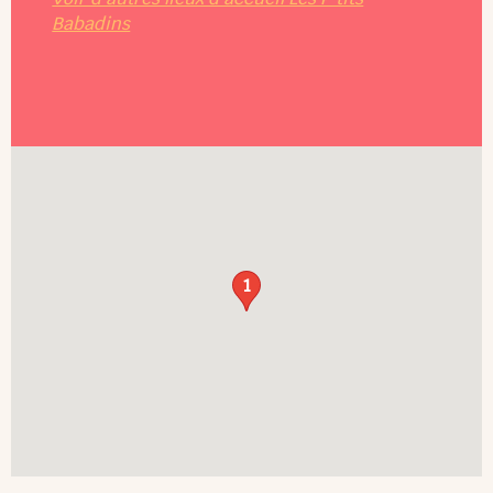
Babadins
1