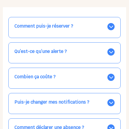
Comment puis-je réserver ?
Nos places libres au quotidien sont affichées jour par
jour dans le calendrier ci-dessus, EN BLEU. Tapez sur
celle qui vous intéresse, choisissez vos horaires, et la
Qu’est-ce qu’une alerte ?
confirmation est immédiate ! Vos accueils
apparaissent EN VERT (avec une étoile).
Vous avez besoin d'une solution d'accueil pour une
date précise, ou pour un jour régulier dans la semaine,
mais les places disponibles EN BLEU ne correspondent
Combien ça coûte ?
pas ? Créez une alerte ponctuelle ou récurrente, ainsi
vous recevrez l'information dès que la place se libère.
Votre accueil est normalement facturé par la direction
Choisissez minutieusement vos horaires.
de la crèche, en fin de mois, selon votre taux horaire
habituel. N'hésitez pas à confirmer directement avec
Puis-je changer mes notifications ?
l'équipe lors de la prochaine visite !
Dans votre profil (bouton bleu en haut à droite), vous
pouvez choisir de recevoir les alertes et confirmations
par email, par SMS, par les deux canaux en même
Comment déclarer une absence ?