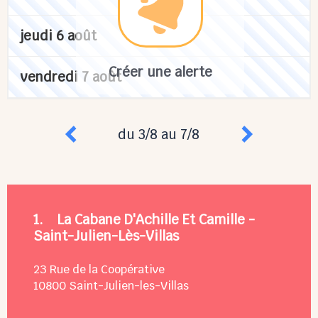
jeudi 6 août
Créer une alerte
vendredi 7 août
du 3/8 au 7/8
1.
La Cabane D'Achille Et Camille -
Saint-Julien-Lès-Villas
23 Rue de la Coopérative
10800
Saint-Julien-les-Villas