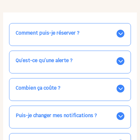
Comment puis-je réserver ?
Nos places libres au quotidien sont affichées jour par
jour dans le calendrier ci-dessus, EN BLEU. Tapez sur
celle qui vous intéresse, choisissez vos horaires, et la
Qu’est-ce qu’une alerte ?
confirmation est immédiate ! Vos accueils
apparaissent EN VERT (avec une étoile).
Vous avez besoin d'une solution d'accueil pour une
date précise, ou pour un jour régulier dans la semaine,
mais les places disponibles EN BLEU ne correspondent
Combien ça coûte ?
pas ? Créez une alerte ponctuelle ou récurrente, ainsi
vous recevrez l'information dès que la place se libère.
Votre accueil est normalement facturé par la direction
Choisissez minutieusement vos horaires.
de la crèche, en fin de mois, selon votre taux horaire
habituel. N'hésitez pas à confirmer directement avec
Puis-je changer mes notifications ?
l'équipe lors de la prochaine visite !
Dans votre profil (bouton bleu en haut à droite), vous
pouvez choisir de recevoir les alertes et confirmations