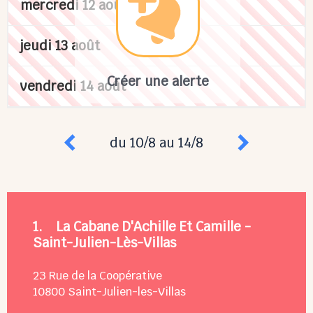
mercredi 12 août
jeudi 13 août
Créer une alerte
vendredi 14 août
du 10/8 au 14/8
1.
La Cabane D'Achille Et Camille -
Saint-Julien-Lès-Villas
23 Rue de la Coopérative
10800
Saint-Julien-les-Villas