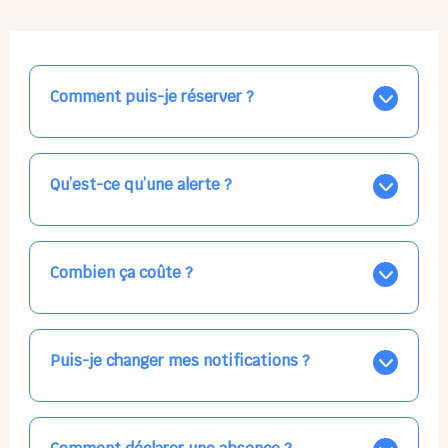
Comment puis-je réserver ?
Nos places libres au quotidien sont affichées jour par
jour dans le calendrier ci-dessus, EN BLEU. Tapez sur
celle qui vous intéresse, choisissez vos horaires, et la
Qu’est-ce qu’une alerte ?
confirmation est immédiate ! Vos accueils
apparaissent EN VERT (avec une étoile).
Vous avez besoin d'une solution d'accueil pour une
date précise, ou pour un jour régulier dans la semaine,
mais les places disponibles EN BLEU ne correspondent
Combien ça coûte ?
pas ? Créez une alerte ponctuelle ou récurrente, ainsi
vous recevrez l'information dès que la place se libère.
Votre accueil est normalement facturé par la direction
Choisissez minutieusement vos horaires.
de la crèche, en fin de mois, selon votre taux horaire
habituel. N'hésitez pas à confirmer directement avec
Puis-je changer mes notifications ?
l'équipe lors de la prochaine visite !
Dans votre profil (bouton bleu en haut à droite), vous
pouvez choisir de recevoir les alertes et confirmations
par email, par SMS, par les deux canaux en même