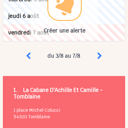
jeudi 6 août
Créer une alerte
vendredi 7 août
du 3/8 au 7/8
1.
La Cabane D'Achille Et Camille -
Tomblaine
1 place Michel Colucci
54510
Tomblaine