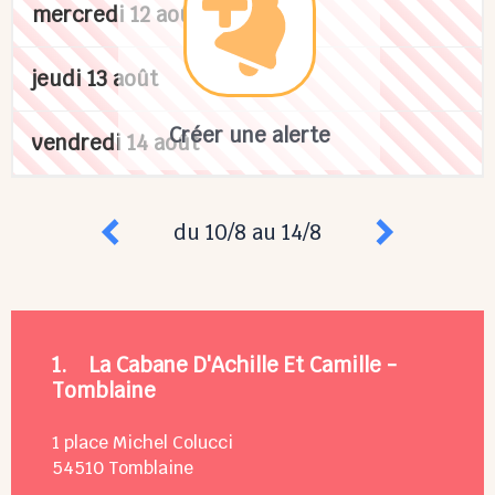
mercredi 12 août
jeudi 13 août
Créer une alerte
vendredi 14 août
du 10/8 au 14/8
1.
La Cabane D'Achille Et Camille -
Tomblaine
1 place Michel Colucci
54510
Tomblaine