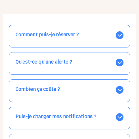
Comment puis-je réserver ?
Nos places libres au quotidien sont affichées jour par
jour dans le calendrier ci-dessus, EN BLEU. Tapez sur
celle qui vous intéresse, choisissez vos horaires, et la
Qu’est-ce qu’une alerte ?
confirmation est immédiate ! Vos accueils
apparaissent EN VERT (avec une étoile).
Vous avez besoin d'une solution d'accueil pour une
date précise, ou pour un jour régulier dans la semaine,
mais les places disponibles EN BLEU ne correspondent
Combien ça coûte ?
pas ? Créez une alerte ponctuelle ou récurrente, ainsi
vous recevrez l'information dès que la place se libère.
Votre accueil est normalement facturé par la direction
Choisissez minutieusement vos horaires.
de la crèche, en fin de mois, selon votre taux horaire
habituel. N'hésitez pas à confirmer directement avec
Puis-je changer mes notifications ?
l'équipe lors de la prochaine visite !
Dans votre profil (bouton bleu en haut à droite), vous
pouvez choisir de recevoir les alertes et confirmations