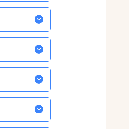
BLEU. Tapez sur celle
ls apparaissent EN VERT
ans la semaine, mais
ente, ainsi vous
otre taux horaire
 et confirmations par
t, ce qui ne vous
vu à cet effet