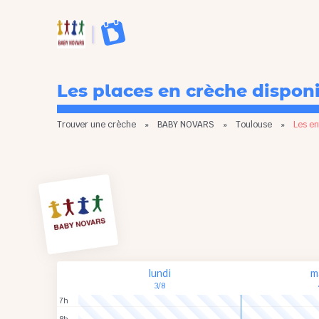
Les places en crèche dispon
Trouver une crèche
»
BABY NOVARS
»
Toulouse
»
Les en
lundi
m
3/8
7h