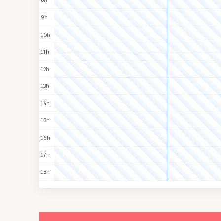
8h
9h
10h
11h
12h
13h
14h
15h
16h
17h
18h