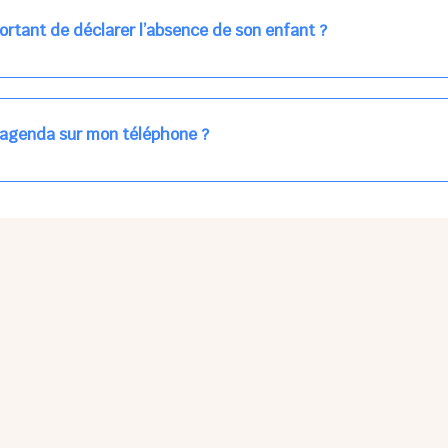
ns la journée concernée, ou sur votre accueil régulier (en vert dans 
ortant de déclarer l’absence de son enfant ?
des enfants à accueillir, et ajuster les plannings au mieux.
age car les repas sont commandés à l’avance.
'agenda sur mon téléphone ?
pas sur l'App Store ni Google Play car il s'agit d'une Web App, accessi
ses à jour manuelles ni obsolescence.
he Partager > Sur l'écran d'accueil.
Petits Points Options > Installer l'application.