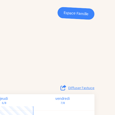
Espace Famille
Diffuser l'astuce
jeudi
vendredi
6/8
7/8