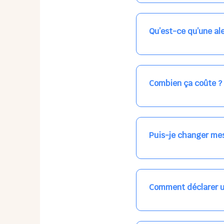
Nos places libres au qu
qui vous intéresse, ch
(avec une étoile).
Qu’est-ce qu’une ale
Vous avez besoin d'une
les places disponibles
recevrez l'information
Combien ça coûte ?
Votre accueil est norma
habituel. N'hésitez pas
Puis-je changer mes
Dans votre profil (bout
email, par SMS, par le
empêchera pas d’accéd
Comment déclarer u
Signalez une absence à
ou