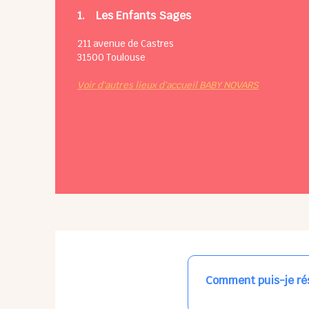
1.
Les Enfants Sages
211 avenue de Castres
31500
Toulouse
Voir d'autres lieux d'accueil BABY NOVARS
Comment puis-je rés