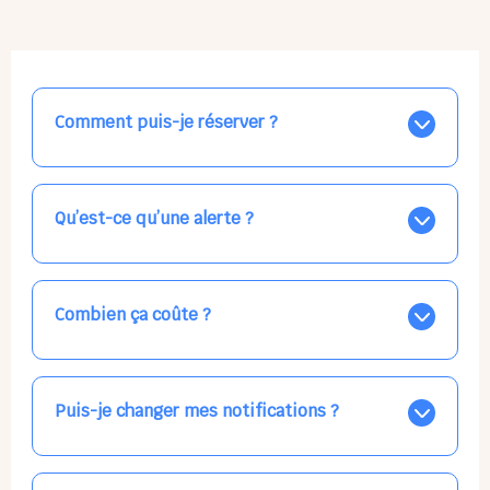
Comment puis-je réserver ?
Nos places libres au quotidien sont affichées jour par
jour dans le calendrier ci-dessus, EN BLEU. Tapez sur
celle qui vous intéresse, choisissez vos horaires, et la
Qu’est-ce qu’une alerte ?
confirmation est immédiate ! Vos accueils
apparaissent EN VERT (avec une étoile).
Vous avez besoin d'une solution d'accueil pour une
date précise, ou pour un jour régulier dans la semaine,
mais les places disponibles EN BLEU ne correspondent
Combien ça coûte ?
pas ? Créez une alerte ponctuelle ou récurrente, ainsi
vous recevrez l'information dès que la place se libère.
Votre accueil est normalement facturé par la direction
Choisissez minutieusement vos horaires.
de la crèche, en fin de mois, selon votre taux horaire
habituel. N'hésitez pas à confirmer directement avec
Puis-je changer mes notifications ?
l'équipe lors de la prochaine visite !
Dans votre profil (bouton bleu en haut à droite), vous
pouvez choisir de recevoir les alertes et confirmations