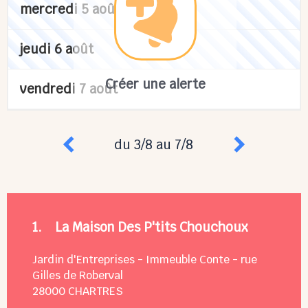
mercredi 5 août
jeudi 6 août
Créer une alerte
vendredi 7 août
du 3/8 au 7/8
1.
La Maison Des P'tits Chouchoux
Jardin d'Entreprises - Immeuble Conte - rue
Gilles de Roberval
28000
CHARTRES