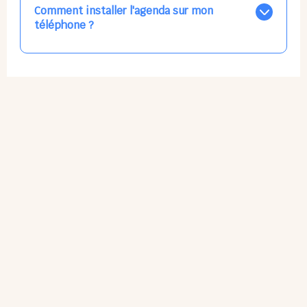
par email, par SMS, par les deux canaux en même
Comment installer l'agenda sur mon
temps, ou bien de ne plus les recevoir du tout, ce qui
téléphone ?
ne vous empêchera pas d’accéder au calendrier
quand vous le souhaitez.
L'application n'existe pas sur l'App Store ni Google Play
car il s'agit d'une Web App, accessible à tous, partout,
tout le temps, sans mises à jour manuelles ni
obsolescence.
Sur Apple iPhone : Flèche Partager > Sur l'écran
d'accueil.
Sur Google Android : 3 Petits Points Options > Installer
l'application.